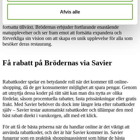
Vidare har restaurangkedjan, Brödernas, etablerat sig som en
Afvis alle
ledande aktör inom “Fast Casual Dining” i Sverige, med fokus på
hamburgare. De anser att partnerskap är avgörande för deras
fortsatta tillväxt. Brödernas erbjuder fortfarande enastående
matupplevelser och ser fram emot att fortsätta expandera och
förverkliga sin vision om att skapa en unik upplevelse för alla som
besöker deras restaurang.
Få rabatt på Brödernas via Savier
Rabattkoder spelar en betydande roll när det kommer till online-
shopping, då de ger konsumenter möjlighet att spara pengar. Genom
att utnyttja dessa koder på rätt sätt kan man dra nytta av olika
fördelar, såsom procentuella rabatter, fasta prissänkningar eller gratis
frakt. Med Savier behöver du dock inte längre leta efter rabattkoder
själv – Savier testar automatiskt rabattkoder och tillämpar den med
bäst rabatt direkt i varukorgen, allt med ett klick.
För att få de bästa priserna när du handlar online är det viktigt att
använda rabattkoder, och det är här Savier kommer in. Savier
fungerar som en praktisk shoppingassistent som hittar de bästa