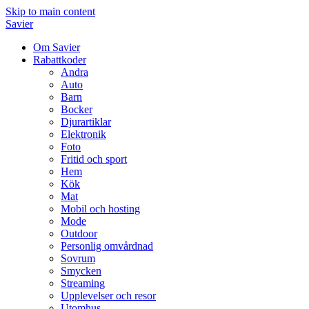
Skip to main content
Savier
Om Savier
Rabattkoder
Andra
Auto
Barn
Bocker
Djurartiklar
Elektronik
Foto
Fritid och sport
Hem
Kök
Mat
Mobil och hosting
Mode
Outdoor
Personlig omvårdnad
Sovrum
Smycken
Streaming
Upplevelser och resor
Utomhus