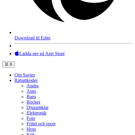
Download til Edge
Ladda ner på App Store
☰
X
Om Savier
Rabattkoder
Andra
Auto
Barn
Bocker
Djurartiklar
Elektronik
Foto
Fritid och sport
Hem
Kök