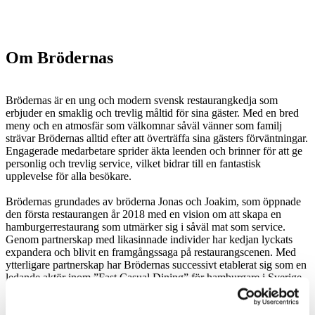
Om Brödernas
Brödernas är en ung och modern svensk restaurangkedja som
erbjuder en smaklig och trevlig måltid för sina gäster. Med en bred
meny och en atmosfär som välkomnar såväl vänner som familj
strävar Brödernas alltid efter att överträffa sina gästers förväntningar.
Engagerade medarbetare sprider äkta leenden och brinner för att ge
personlig och trevlig service, vilket bidrar till en fantastisk
upplevelse för alla besökare.
Brödernas grundades av bröderna Jonas och Joakim, som öppnade
den första restaurangen år 2018 med en vision om att skapa en
hamburgerrestaurang som utmärker sig i såväl mat som service.
Genom partnerskap med likasinnade individer har kedjan lyckats
expandera och blivit en framgångssaga på restaurangscenen. Med
ytterligare partnerskap har Brödernas successivt etablerat sig som en
ledande aktör inom ”Fast Casual Dining” för hamburgare i Sverige.
Med fokus på kvalitet och service strävar Brödernas efter att fortsätta