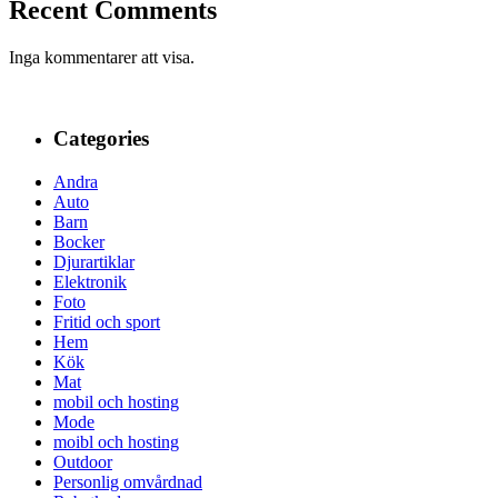
Recent Comments
Inga kommentarer att visa.
Categories
Andra
Auto
Barn
Bocker
Djurartiklar
Elektronik
Foto
Fritid och sport
Hem
Kök
Mat
mobil och hosting
Mode
moibl och hosting
Outdoor
Personlig omvårdnad