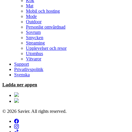
Kök
Mat
Mobil och hosting
Mode
Outdoor
Personlig omvårdnad
Sovrum
Smycken
Streaming
Upplevelser och resor
Utomhus
Vitvaror
Support
Privatlivspolitik
Svenska
Ladda ner appen
© 2026 Savier. All rights reserved.