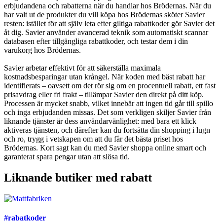
erbjudandena och rabatterna när du handlar hos Brödernas. När du
har valt ut de produkter du vill köpa hos Brödernas sköter Savier
resten: istället för att själv leta efter giltiga rabattkoder gör Savier det
åt dig. Savier använder avancerad teknik som automatiskt scannar
databasen efter tillgängliga rabattkoder, och testar dem i din
varukorg hos Brödernas.
Savier arbetar effektivt för att säkerställa maximala
kostnadsbesparingar utan krångel. När koden med bäst rabatt har
identifierats – oavsett om det rör sig om en procentuell rabatt, ett fast
prisavdrag eller fri frakt – tillämpar Savier den direkt på ditt köp.
Processen är mycket snabb, vilket innebär att ingen tid går till spillo
och inga erbjudanden missas. Det som verkligen skiljer Savier från
liknande tjänster är dess användarvänlighet: med bara ett klick
aktiveras tjänsten, och därefter kan du fortsätta din shopping i lugn
och ro, trygg i vetskapen om att du får det bästa priset hos
Brödernas. Kort sagt kan du med Savier shoppa online smart och
garanterat spara pengar utan att slösa tid.
Liknande butiker med rabatt
#rabatkoder