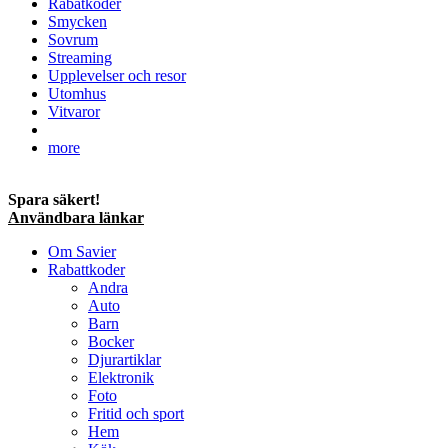
Rabatkoder
Smycken
Sovrum
Streaming
Upplevelser och resor
Utomhus
Vitvaror
more
Spara säkert!
Användbara länkar
Om Savier
Rabattkoder
Andra
Auto
Barn
Bocker
Djurartiklar
Elektronik
Foto
Fritid och sport
Hem