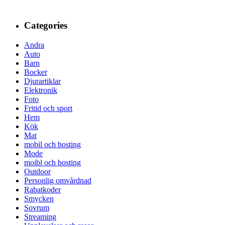
Categories
Andra
Auto
Barn
Bocker
Djurartiklar
Elektronik
Foto
Fritid och sport
Hem
Kök
Mat
mobil och hosting
Mode
moibl och hosting
Outdoor
Personlig omvårdnad
Rabatkoder
Smycken
Sovrum
Streaming