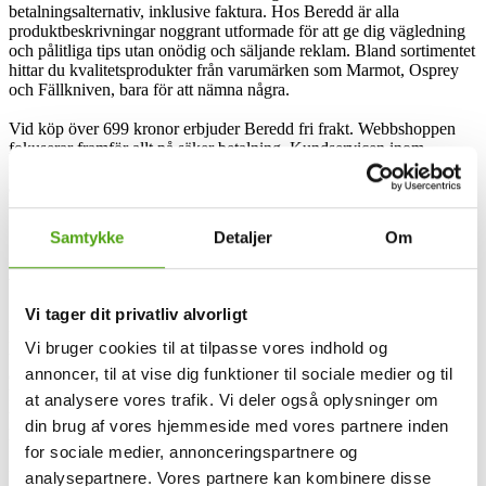
betalningsalternativ, inklusive faktura. Hos Beredd är alla
produktbeskrivningar noggrant utformade för att ge dig vägledning
och pålitliga tips utan onödig och säljande reklam. Bland sortimentet
hittar du kvalitetsprodukter från varumärken som Marmot, Osprey
och Fällkniven, bara för att nämna några.
Vid köp över 699 kronor erbjuder Beredd fri frakt. Webbshoppen
fokuserar framför allt på säker betalning. Kundservicen inom
företaget ska också vara vänlig och personlig. Beredd strävar efter
att vara din främsta webbshop för produkter inom friluftsliv,
utomhusaktiviteter och äventyr.
Samtykke
Detaljer
Om
Beredd och rabattkoder
Vi tager dit privatliv alvorligt
Beredd erbjuder en imponerande upplevelse för frilufts- och
Vi bruger cookies til at tilpasse vores indhold og
träningsentusiaster i Sverige. När du handlar hos Beredd levereras
annoncer, til at vise dig funktioner til sociale medier og til
din beställning på endast 1–3 dagar, med fri frakt vid köp över 699
kronor. Sortimentet inkluderar kvalitetsvarumärken inom friluftsliv,
at analysere vores trafik. Vi deler også oplysninger om
träning och utomhusaktiviteter, och du kan vara säker på snabba
din brug af vores hjemmeside med vores partnere inden
leveranser då de flesta produkter finns i lager. Dessutom erbjuder
for sociale medier, annonceringspartnere og
företaget säkra betalningsalternativ, inklusive kreditkort, Swish och
faktura med delbetalning.
analysepartnere. Vores partnere kan kombinere disse