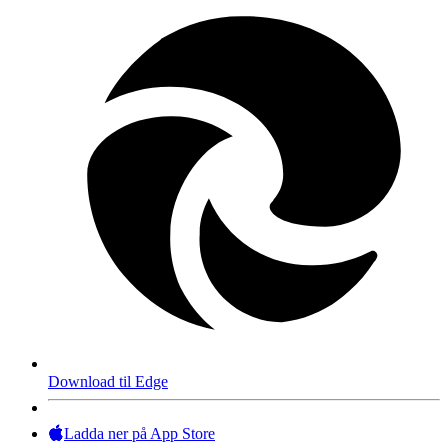
Download til Edge
Ladda ner på App Store