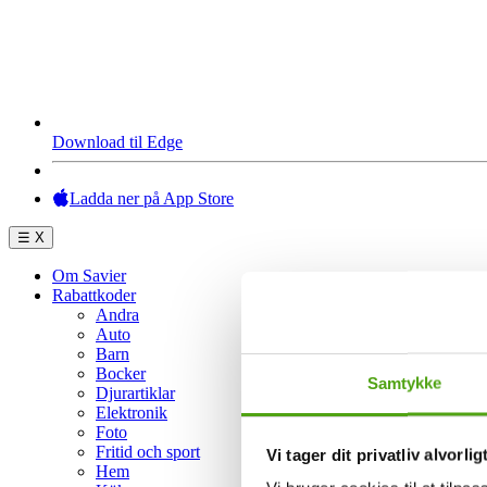
Download til Edge
Ladda ner på App Store
☰
X
Om Savier
Rabattkoder
Andra
Auto
Barn
Bocker
Samtykke
Djurartiklar
Elektronik
Foto
Fritid och sport
Vi tager dit privatliv alvorlig
Hem