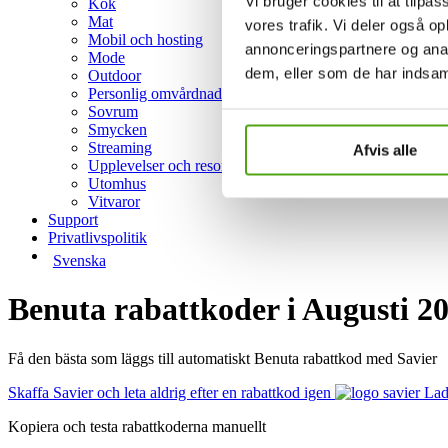
Vi bruger cookies til at tilpas
Kök
Mat
vores trafik. Vi deler også 
Mobil och hosting
annonceringspartnere og anal
Mode
dem, eller som de har indsaml
Outdoor
Personlig omvårdnad
Sovrum
Smycken
Streaming
Afvis alle
Upplevelser och resor
Utomhus
Vitvaror
Support
Privatlivspolitik
Svenska
Benuta rabattkoder i Augusti 2
Få den bästa som läggs till automatiskt Benuta rabattkod med Savier
Skaffa Savier och leta aldrig efter en rabattkod igen
Lad
Kopiera och testa rabattkoderna manuellt