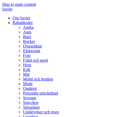
Skip to main content
Savier
Om Savier
Rabattkoder
Andra
Auto
Barn
Bocker
Djurartiklar
Elektronik
Foto
Fritid och sport
Hem
Kök
Mat
Mobil och hosting
Mode
Outdoor
Personlig omvårdnad
Sovrum
Smycken
Streaming
Upplevelser och resor
Utomhus