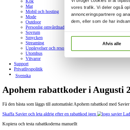
Vi bruger cookies til at tilpas
Kök
Mat
vores trafik. Vi deler også 
Mobil och hosting
annonceringspartnere og anal
Mode
dem, eller som de har indsaml
Outdoor
Personlig omvårdnad
Sovrum
Smycken
Streaming
Afvis alle
Upplevelser och resor
Utomhus
Vitvaror
Support
Privatlivspolitik
Svenska
Apohem rabattkoder i Augusti 
Få den bästa som läggs till automatiskt Apohem rabattkod med Savier
Skaffa Savier och leta aldrig efter en rabattkod igen
Lad
Kopiera och testa rabattkoderna manuellt