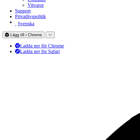
Vitvaror
Support
Privatlivspolitik
Svenska
Lägg till i Chrome
Ladda ner för Chrome
Ladda ner för Safari