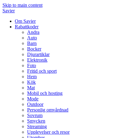
Skip to main content
Savier
Om Savier
Rabattkoder
Andra
Auto
Barn
Bocker
Djurartiklar
Elektronik
Foto
Fritid och sport
Hem
Kök
Mat
Mobil och hosting
Mode
Outdoor
Personlig omvårdnad
Sovrum
Smycken
Streaming
Upplevelser och resor
Utomhus