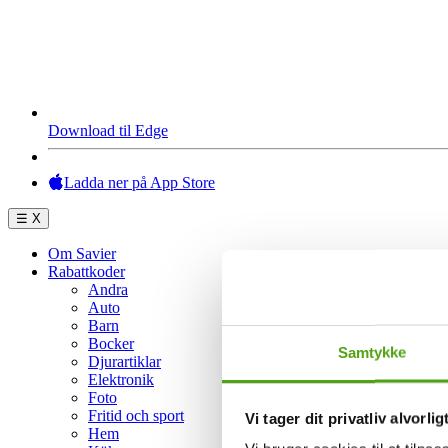
Download til Edge
Ladda ner på App Store
☰
X
Om Savier
Rabattkoder
Andra
Auto
Barn
Bocker
Samtykke
Djurartiklar
Elektronik
Foto
Fritid och sport
Vi tager dit privatliv alvorlig
Hem