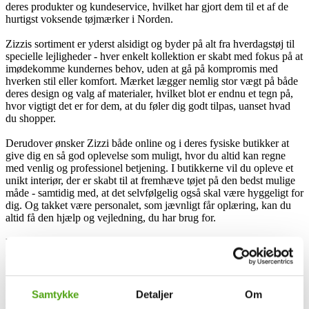
deres produkter og kundeservice, hvilket har gjort dem til et af de
hurtigst voksende tøjmærker i Norden.
Zizzis sortiment er yderst alsidigt og byder på alt fra hverdagstøj til
specielle lejligheder - hver enkelt kollektion er skabt med fokus på at
imødekomme kundernes behov, uden at gå på kompromis med
hverken stil eller komfort. Mærket lægger nemlig stor vægt på både
deres design og valg af materialer, hvilket blot er endnu et tegn på,
hvor vigtigt det er for dem, at du føler dig godt tilpas, uanset hvad
du shopper.
Derudover ønsker Zizzi både online og i deres fysiske butikker at
give dig en så god oplevelse som muligt, hvor du altid kan regne
med venlig og professionel betjening. I butikkerne vil du opleve et
unikt interiør, der er skabt til at fremhæve tøjet på den bedst mulige
måde - samtidig med, at det selvfølgelig også skal være hyggeligt for
dig. Og takket være personalet, som jævnligt får oplæring, kan du
altid få den hjælp og vejledning, du har brug for.
Hos Zizzi handler det ikke kun om tøjet - det handler lige så meget
om hele oplevelsen. Deres ønske er nemlig at give dig en
inspirerende shoppingtur eller online session kombineret med
personlig service helt i topklasse. Du kan roligt glæde dig til at
udforske det store udvalg sammen med deres søde personale - de
Samtykke
Detaljer
Om
står altid klar til at hjælpe dig, præcis som de gerne vil have det.