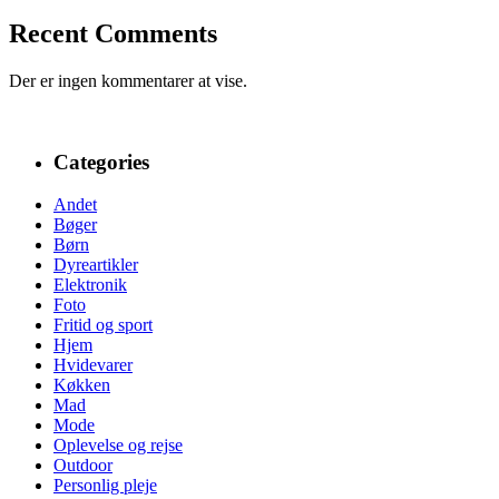
Recent Comments
Der er ingen kommentarer at vise.
Categories
Andet
Bøger
Børn
Dyreartikler
Elektronik
Foto
Fritid og sport
Hjem
Hvidevarer
Køkken
Mad
Mode
Oplevelse og rejse
Outdoor
Personlig pleje