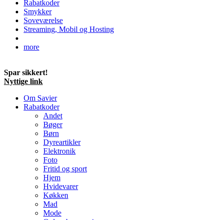
Rabatkoder
Smykker
Soveværelse
Streaming, Mobil og Hosting
more
Spar sikkert!
Nyttige link
Om Savier
Rabatkoder
Andet
Bøger
Børn
Dyreartikler
Elektronik
Foto
Fritid og sport
Hjem
Hvidevarer
Køkken
Mad
Mode