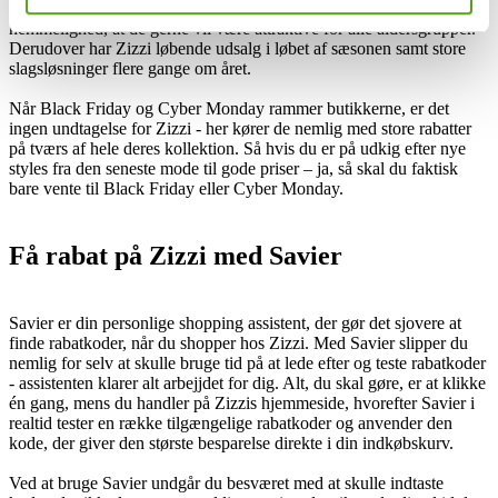
Zizzi holder også studierabatter – det er i hvert fald ingen
hemmelighed, at de gerne vil være attraktive for alle aldersgrupper.
Derudover har Zizzi løbende udsalg i løbet af sæsonen samt store
slagsløsninger flere gange om året.
Når Black Friday og Cyber Monday rammer butikkerne, er det
ingen undtagelse for Zizzi - her kører de nemlig med store rabatter
på tværs af hele deres kollektion. Så hvis du er på udkig efter nye
styles fra den seneste mode til gode priser – ja, så skal du faktisk
bare vente til Black Friday eller Cyber Monday.
Få rabat på Zizzi med Savier
Savier er din personlige shopping assistent, der gør det sjovere at
finde rabatkoder, når du shopper hos Zizzi. Med Savier slipper du
nemlig for selv at skulle bruge tid på at lede efter og teste rabatkoder
- assistenten klarer alt arbejjdet for dig. Alt, du skal gøre, er at klikke
én gang, mens du handler på Zizzis hjemmeside, hvorefter Savier i
realtid tester en række tilgængelige rabatkoder og anvender den
kode, der giver den største besparelse direkte i din indkøbskurv.
Ved at bruge Savier undgår du besværet med at skulle indtaste