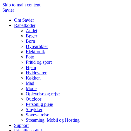
Skip to main content
Savier
Om Savier
Rabatkoder
Andet
Bøger
Børn
Dyreartikler
Elektronik
Foto
Fritid og sport
Hjem
Hvidevarer
Køkken
Mad
Mode
Oplevelse og rejse
Outdoor
Personlig pleje
Smykker
Soveværelse
Streaming, Mobil og Hosting
Support
Privatlivspolitik