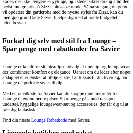
koder, der ikke længere er gyldige, og i stedet sikrer du dig altid den
bedst mulige pris på Zizzis plus-size mode. Så næste gang du gerne
vil opdatere din garderobe med de nyeste styles fra Zizzi, kan du
med god grund lade Savier hjælpe dig med at holde budgettet –
uden besvær.
Forkæl dig selv med stil fra Lounge –
Spar penge med rabatkoder fra Savier
Lounge er kendt for sit luksuriøse udvalg af undertøj og loungewear,
der kombinerer komfort og elegance. Uanset om du leder efter noget
afslappet eller ønsker at tilføje et strejf af luksus til din hverdag, har
Lounge de perfekte styles til dig.
Med en rabatkode fra Savier kan du shoppe dine favoritter fra
Lounge til endnu bedre priser. Spar penge på smukt designet
undertøj, hyggelige loungewear-sæt og accessories, der får dig til at
føle dig fantastisk.
Find din næste
Lounge Rabatkode
med Savier.
Lignende butikker med rabat