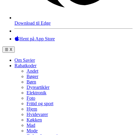
Download til Edge
Hent på App Store
☰
X
Om Savier
Rabatkoder
Andet
Bøger
Børn
Dyreartikler
Elektronik
Foto
Fritid og sport
Hjem
Hvidevarer
Køkken
Mad
Mode