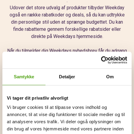
.
Udover det store udvalg af produkter tilbyder Weekday
også en række rabatkoder og deals, så du kan udtrykke
din personlige stil uden at sprænge budgettet. Du kan
finde rabatterne gennem forskellige rabatsider eller
direkte på Weekdays hjemmeside.
Når du tilmelder dig Weekdays nyhedsbrev får du adgang
til særlige kampagner, eksklusive tilbud og tidlige
advarsler om kommende udsalg. Derudover har mærket
et loyalitetsprogram, der belønner dig med yderligere
Samtykke
Detaljer
Om
besparelser og fordele.
Weekday fejrer desuden dine fødselsdage ved at give
Vi tager dit privatliv alvorligt
dig personlige fødselsdagsrabatter – endnu en god
Vi bruger cookies til at tilpasse vores indhold og
grund til at forkæle dig selv hos dem. For nye kunder har
annoncer, til at vise dig funktioner til sociale medier og til
Weekday ofte velkomsttilbud, hvilket gør den første
at analysere vores trafik. Vi deler også oplysninger om
oplevelse med mærket endnu mere attraktiv. Derudover
din brug af vores hjemmeside med vores partnere inden
er studierabatter også en del af pakken.