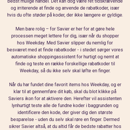
bedst mulige handel. Det kan dog være ret tidskrævende
og irriterende at finde og anvende de rabatkoder, især
hvis du ofte støder på koder, der ikke længere er gyldige.
Men bare rolig – for Savier er her for at gøre hele
processen meget lettere for dig, især når du shopper
hos Weekday. Med Savier slipper du nemlig for
besværet med at finde rabatkoder - i stedet sørger vores
automatiske shoppingassistent for hurtigt og nemt at
finde og teste en række forskellige rabatkoder til
Weekday, så du ikke selv skal løfte en finger.
Når du har fundet dine favorit items hos Weekday, og er
klar til at gennemføre dit køb, skal du blot klikke på
Saviers ikon for at aktivere den. Herefter vil assistenten
lynhurtigt teste alle de fundne koder i baggrunden og
identificere den kode, der giver dig den største
besparelse - uden du selv skal røre en finger. Dermed
sikrer Savier altså, at du altid får de bedste rabatter hos