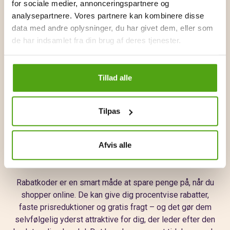
for sociale medier, annonceringspartnere og
analysepartnere. Vores partnere kan kombinere disse
Med sæsonmæssige udsalg og flash-tilbud henvendt
data med andre oplysninger, du har givet dem, eller som
mod de nyeste trends med nedsatte priser, er det oplagt
de har indsamlet fra din brug af deres tjenester.
for dig, der altid er på jagt efter en god handel.
Weekdays brugervenlige interface og mobil-app
Tillad alle
afspejler deres engagement i digital innovation, hvilket
sikrer en sjov og effektiv shoppingoplevelse. Med
mulighed for gratis levering (typisk ved køb over et vist
Tilpas
beløb) samt en problemfri returpolitik bestræber
Weekday sig på at opretholde høj kundetilfredshed.
Afvis alle
Få rabat på Weekday med Savier
Rabatkoder er en smart måde at spare penge på, når du
shopper online. De kan give dig procentvise rabatter,
faste prisreduktioner og gratis fragt – og det gør dem
selvfølgelig yderst attraktive for dig, der leder efter den