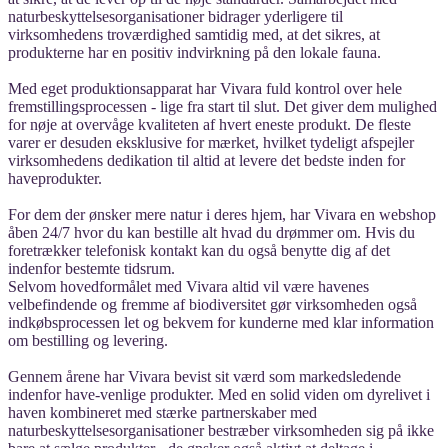
naturbeskyttelsesorganisationer bidrager yderligere til
virksomhedens troværdighed samtidig med, at det sikres, at
produkterne har en positiv indvirkning på den lokale fauna.
Med eget produktionsapparat har Vivara fuld kontrol over hele
fremstillingsprocessen - lige fra start til slut. Det giver dem mulighed
for nøje at overvåge kvaliteten af hvert eneste produkt. De fleste
varer er desuden eksklusive for mærket, hvilket tydeligt afspejler
virksomhedens dedikation til altid at levere det bedste inden for
haveprodukter.
For dem der ønsker mere natur i deres hjem, har Vivara en webshop
åben 24/7 hvor du kan bestille alt hvad du drømmer om. Hvis du
foretrækker telefonisk kontakt kan du også benytte dig af det
indenfor bestemte tidsrum.
Selvom hovedformålet med Vivara altid vil være havenes
velbefindende og fremme af biodiversitet gør virksomheden også
indkøbsprocessen let og bekvem for kunderne med klar information
om bestilling og levering.
Gennem årene har Vivara bevist sit værd som markedsledende
indenfor have-venlige produkter. Med en solid viden om dyrelivet i
haven kombineret med stærke partnerskaber med
naturbeskyttelsesorganisationer bestræber virksomheden sig på ikke