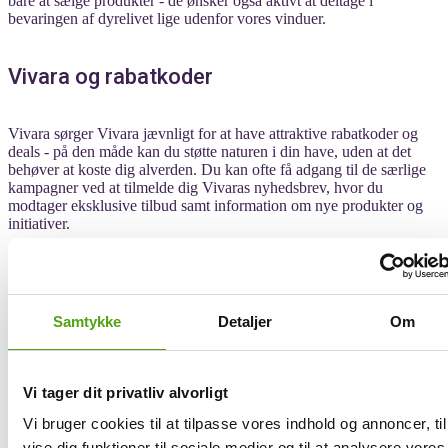
bare at sælge produkter - de ønsker også aktivt at deltage i
bevaringen af dyrelivet lige udenfor vores vinduer.
Vivara og rabatkoder
Vivara sørger Vivara jævnligt for at have attraktive rabatkoder og
deals - på den måde kan du støtte naturen i din have, uden at det
behøver at koste dig alverden. Du kan ofte få adgang til de særlige
kampagner ved at tilmelde dig Vivaras nyhedsbrev, hvor du
modtager eksklusive tilbud samt information om nye produkter og
initiativer.
Vivara fejrer desuden ofte store shoppingdage som Black Friday
med særlige deals, der giver endnu større besparelser på udvalgte
varer. De prioriterer bæredygtighed og kvalitet meget højt, hvilket de
blandt andet sikrer gennem egne produktioner.
Samtykke
Detaljer
Om
Alt i alt tilbyder Vivara et solidt udvalg af produkter til dig, der
ønsker at skabe de bedst mulige vilkår for dyrelivet i din have - og
med nogle rigtig gode kundetilbud.
Vi tager dit privatliv alvorligt
Vi bruger cookies til at tilpasse vores indhold og annoncer, til
Få rabat på Vivara med Savier
vise dig funktioner til sociale medier og til at analysere vores