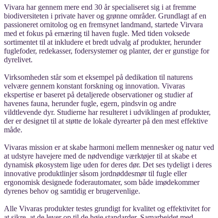
Vivara har gennem mere end 30 år specialiseret sig i at fremme
biodiversiteten i private haver og grønne områder. Grundlagt af en
passioneret ornitolog og en fremsynet landmand, startede Virvara
med et fokus på ernæring til haven fugle. Med tiden voksede
sortimentet til at inkludere et bredt udvalg af produkter, herunder
fuglefoder, redekasser, fodersystemer og planter, der er gunstige for
dyrelivet.
Virksomheden står som et eksempel på dedikation til naturens
velvære gennem konstant forskning og innovation. Vivaras
ekspertise er baseret på detaljerede observationer og studier af
havenes fauna, herunder fugle, egern, pindsvin og andre
vildtlevende dyr. Studierne har resulteret i udviklingen af produkter,
der er designet til at støtte de lokale dyrearter på den mest effektive
måde.
Vivaras mission er at skabe harmoni mellem mennesker og natur ved
at udstyre havejere med de nødvendige værktøjer til at skabe et
dynamisk økosystem lige uden for deres dør. Det ses tydeligt i deres
innovative produktlinjer såsom jordnøddesmør til fugle eller
ergonomisk designede foderautomater, som både imødekommer
dyrenes behov og samtidig er brugervenlige.
Alle Vivaras produkter testes grundigt for kvalitet og effektivitet for
at sikre, at de lever op til de høje standarder. Samarbejdet med