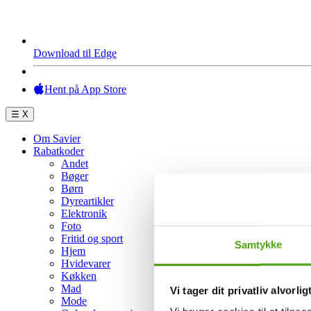
Download til Edge
Hent på App Store
☰
X
Om Savier
Rabatkoder
Andet
Bøger
Børn
Dyreartikler
Elektronik
Foto
Fritid og sport
Samtykke
Hjem
Hvidevarer
Køkken
Mad
Vi tager dit privatliv alvorlig
Mode