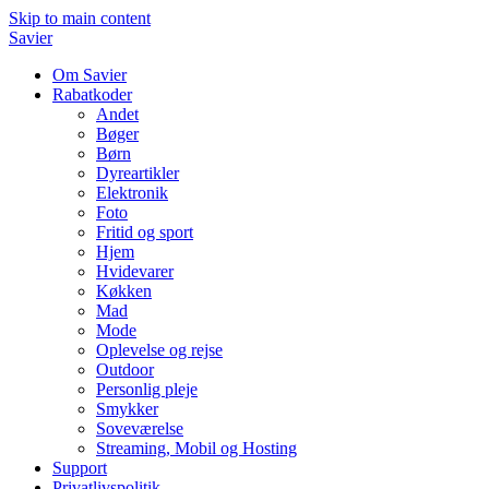
Skip to main content
Savier
Om Savier
Rabatkoder
Andet
Bøger
Børn
Dyreartikler
Elektronik
Foto
Fritid og sport
Hjem
Hvidevarer
Køkken
Mad
Mode
Oplevelse og rejse
Outdoor
Personlig pleje
Smykker
Soveværelse
Streaming, Mobil og Hosting
Support
Privatlivspolitik