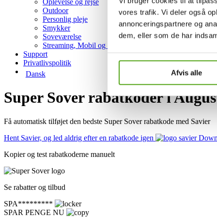
Vi bruger cookies til at tilpas
Oplevelse og rejse
Outdoor
vores trafik. Vi deler også 
Personlig pleje
annonceringspartnere og anal
Smykker
dem, eller som de har indsaml
Soveværelse
Streaming, Mobil og Hosting
Support
Privatlivspolitik
Afvis alle
Dansk
Super Sover rabatkoder i Augus
Få automatisk tilføjet den bedste Super Sover rabatkode med Savier
Hent Savier, og led aldrig efter en rabatkode igen
Downl
Kopier og test rabatkoderne manuelt
Se rabatter og tilbud
SPA*********
SPAR PENGE NU