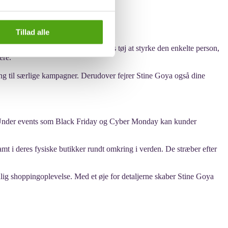
Tillad alle
nde. Stine Goya ønsker gennem deres tøj at styrke den enkelte person,
ere.
ng til særlige kampagner. Derudover fejrer Stine Goya også dine
ser. Under events som Black Friday og Cyber Monday kan kunder
mt i deres fysiske butikker rundt omkring i verden. De stræber efter
nlig shoppingoplevelse. Med et øje for detaljerne skaber Stine Goya