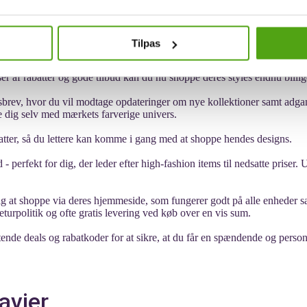
Tilpas
e prints og fine detaljer skaber smukke designs til den stilbevidste kvi
r af rabatter og gode tilbud kan du nu shoppe deres styles endnu billig
sbrev, hvor du vil modtage opdateringer om nye kollektioner samt adga
le dig selv med mærkets farverige univers.
atter, så du lettere kan komme i gang med at shoppe hendes designs.
- perfekt for dig, der leder efter high-fashion items til nedsatte pri
ig at shoppe via deres hjemmeside, som fungerer godt på alle enheder sa
turpolitik og ofte gratis levering ved køb over en vis sum.
stende deals og rabatkoder for at sikre, at du får en spændende og perso
avier