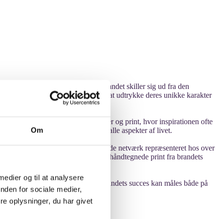
ant indflydelse på modebilledet. Brandet skiller sig ud fra den
ne Goya sine kunder muligheden for at udtrykke deres unikke karakter
ollektion er en udforskning af farver og print, hvor inspirationen ofte
Om
ge et friskt og dristigt touch ind i alle aspekter af livet.
og Storbritannien samt et imponerende netværk repræsenteret hos over
valitetsstoffer samt skræddersyede håndtegnede print fra brandets
 medier og til at analysere
l at være modige i deres stilvalg. Brandets succes kan måles både på
nden for sociale medier,
e oplysninger, du har givet