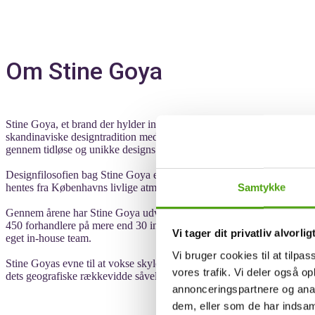
Om Stine Goya
Stine Goya, et brand der hylder individualitet og kreativitet, blev lan
skandinaviske designtradition med sin legesyge og farverige tilgang 
gennem tidløse og unikke designs.
Designfilosofien bag Stine Goya er forankret i stærke og passionerede 
Samtykke
hentes fra Københavns livlige atmosfære. Brandets univers af legende silh
Gennem årene har Stine Goya udviklet sig enormt siden sine beskedne
450 forhandlere på mere end 30 internationale markeder verden over. 
Vi tager dit privatliv alvorlig
eget in-house team.
Vi bruger cookies til at tilpas
Stine Goyas evne til at vokse skyldes ikke kun de smukke kollektioner
vores trafik. Vi deler også 
dets geografiske rækkevidde såvel som dybe resonans hos dem, der v
annonceringspartnere og anal
dem, eller som de har indsaml