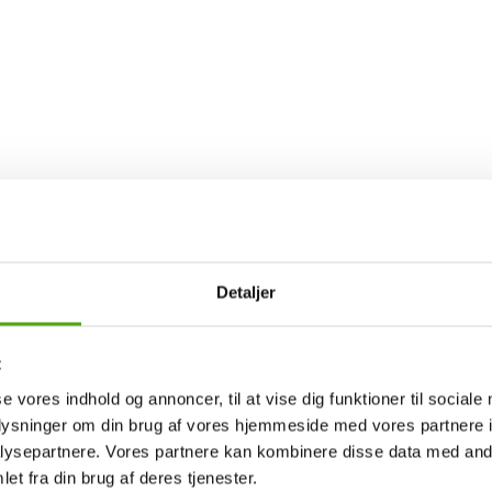
ceret af den danske designer Stine Goya i 2006 og har siden haft en mark
til mode. Med en dyb tro på farvernes og mønstrenes styrke tilbyder Sti
idéer med en intention om at styrke de personer, der bærer tøjet. Hver k
Detaljer
uetter tiltaler et loyalt publikum af selvsikre følgere, der ønsker at brin
 begyndelser. I dag kan brandet prale af fire egne butikker i Danmark 
Hvert design bygger på fundamentet af flatterende snit, simple men højk
t
se vores indhold og annoncer, til at vise dig funktioner til sociale
, men også den klare vision om at inspirere kvinder over hele verden ti
oplysninger om din brug af vores hjemmeside med vores partnere i
ærdsætter ægte kunstneriske udtryk inden for modeverdenen.
ysepartnere. Vores partnere kan kombinere disse data med andr
et fra din brug af deres tjenester.