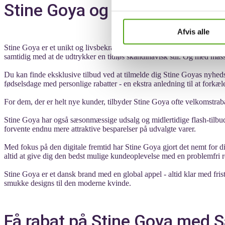
Stine Goya og rabatkoder
Afvis alle
Stine Goya er et unikt og livsbekræftende brand, der med sine farverig
samtidig med at de udtrykker en tidløs skandinavisk stil. Og med masse
Du kan finde eksklusive tilbud ved at tilmelde dig Stine Goyas nyhed
fødselsdage med personlige rabatter - en ekstra anledning til at forkæ
For dem, der er helt nye kunder, tilbyder Stine Goya ofte velkomstrab
Stine Goya har også sæsonmæssige udsalg og midlertidige flash-tilbud 
forvente endnu mere attraktive besparelser på udvalgte varer.
Med fokus på den digitale fremtid har Stine Goya gjort det nemt for d
altid at give dig den bedst mulige kundeoplevelse med en problemfri re
Stine Goya er et dansk brand med en global appel - altid klar med fri
smukke designs til den moderne kvinde.
Få rabat på Stine Goya med S