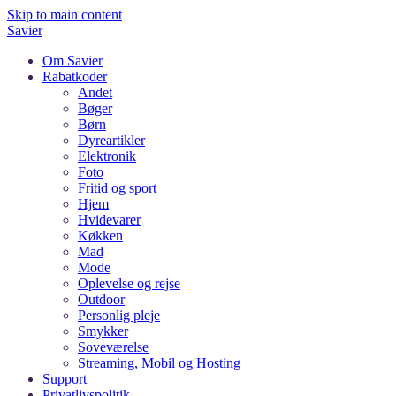
Skip to main content
Savier
Om Savier
Rabatkoder
Andet
Bøger
Børn
Dyreartikler
Elektronik
Foto
Fritid og sport
Hjem
Hvidevarer
Køkken
Mad
Mode
Oplevelse og rejse
Outdoor
Personlig pleje
Smykker
Soveværelse
Streaming, Mobil og Hosting
Support
Privatlivspolitik