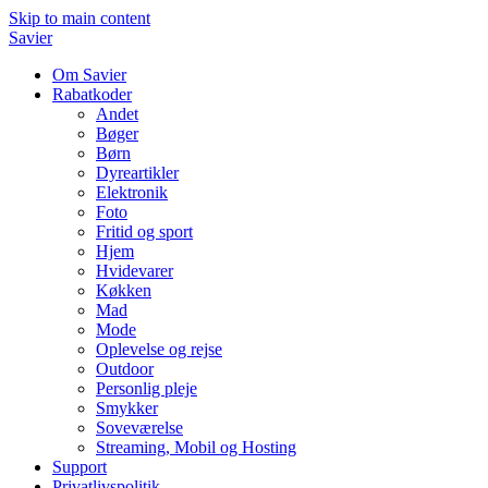
Skip to main content
Savier
Om Savier
Rabatkoder
Andet
Bøger
Børn
Dyreartikler
Elektronik
Foto
Fritid og sport
Hjem
Hvidevarer
Køkken
Mad
Mode
Oplevelse og rejse
Outdoor
Personlig pleje
Smykker
Soveværelse
Streaming, Mobil og Hosting
Support
Privatlivspolitik