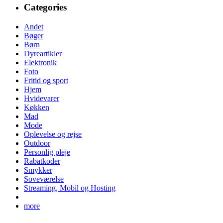
Categories
Andet
Bøger
Børn
Dyreartikler
Elektronik
Foto
Fritid og sport
Hjem
Hvidevarer
Køkken
Mad
Mode
Oplevelse og rejse
Outdoor
Personlig pleje
Rabatkoder
Smykker
Soveværelse
Streaming, Mobil og Hosting
more