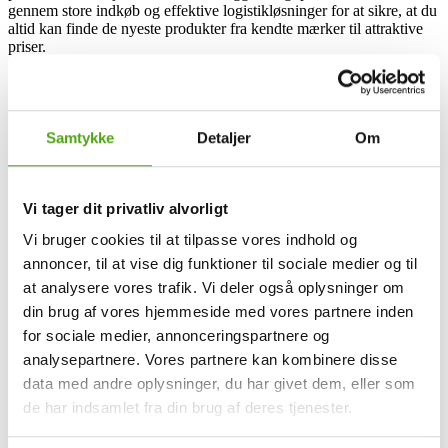
gennem store indkøb og effektive logistikløsninger for at sikre, at du
altid kan finde de nyeste produkter fra kendte mærker til attraktive
priser.
Sortimentet hos Power spænder vidt - lige fra små gadgets til store
husholdningsapparater - og kæden er især kendt for deres evne til
hurtigt at kunne følge med i de nyeste trends og teknologier. Med
fokus på innovation og funktionalitet giver Power dig adgang til
Samtykke
Detaljer
Om
markedets nyeste elektronik, så du altid kan være opdateret med det
seneste nye.
Med næsten 200 butikker fordelt over fire lande er Power let
Vi tager dit privatliv alvorligt
tilgængelig. De fysiske butikker suppleringeres af en brugervenlig
Vi bruger cookies til at tilpasse vores indhold og
online shop, hvor du nemt kan finde rundt mellem forskellige
kategorier og læse detaljerede specifikationer om hvert enkelt
annoncer, til at vise dig funktioner til sociale medier og til
produkt.
at analysere vores trafik. Vi deler også oplysninger om
din brug af vores hjemmeside med vores partnere inden
Kundetilfredshed er altafgørende for Power, hvilket også afspejles i
deres leverings- og returpolitikker. De tilbyder hurtig levering i hele
for sociale medier, annonceringspartnere og
landet samt fleksible leveringsmuligheder - herunder muligheden for
analysepartnere. Vores partnere kan kombinere disse
at få dine varer leveret lige til døren, selv at kunne afhente dem i en
data med andre oplysninger, du har givet dem, eller som
lokal butik eller få dem sendt til din nærmeste pakkeboks.
Derudover har de selvfølgelig også en tydelig returpolitik, hvor du
de har indsamlet fra din brug af deres tjenester.
har mulighed for at returnere dine varer inden for en bestemt periode
under visse betingelser.