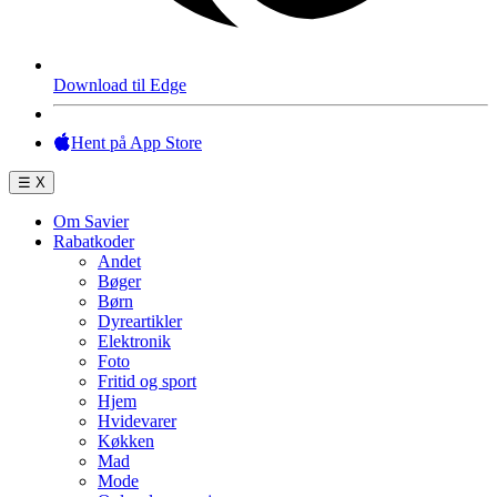
Download til Edge
Hent på App Store
☰
X
Om Savier
Rabatkoder
Andet
Bøger
Børn
Dyreartikler
Elektronik
Foto
Fritid og sport
Hjem
Hvidevarer
Køkken
Mad
Mode