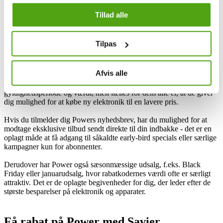
Tillad alle
Power og rabatkoder
Tilpas
Derudover har Power løbende promotions, hvor du kan benytte dig
af rabatkoder for at opnå store besparelser på udvalgte produkter. Du
Afvis alle
kan typisk finde koderne på Powers egen hjemmeside, i deres
nyhedsbreve eller på partnere til Power. Koderne varierer i både
gyldighedsperiode og værdi, men fælles for dem alle er, at de giver
dig mulighed for at købe ny elektronik til en lavere pris.
Hvis du tilmelder dig Powers nyhedsbrev, har du mulighed for at
modtage eksklusive tilbud sendt direkte til din indbakke - det er en
oplagt måde at få adgang til såkaldte early-bird specials eller særlige
kampagner kun for abonnenter.
Derudover har Power også sæsonmæssige udsalg, f.eks. Black
Friday eller januarudsalg, hvor rabatkodernes værdi ofte er særligt
attraktiv. Det er de oplagte begivenheder for dig, der leder efter de
største besparelser på elektronik og apparater.
Få rabat på Power med Savier