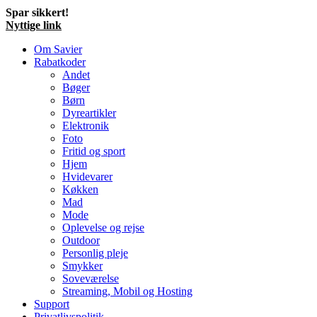
Spar sikkert!
Nyttige link
Om Savier
Rabatkoder
Andet
Bøger
Børn
Dyreartikler
Elektronik
Foto
Fritid og sport
Hjem
Hvidevarer
Køkken
Mad
Mode
Oplevelse og rejse
Outdoor
Personlig pleje
Smykker
Soveværelse
Streaming, Mobil og Hosting
Support
Privatlivspolitik