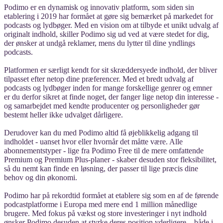
Podimo er en dynamisk og innovativ platform, som siden sin
etablering i 2019 har formået at gøre sig bemærket på markedet for
podcasts og lydbøger. Med en vision om at tilbyde et unikt udvalg af
originalt indhold, skiller Podimo sig ud ved at være stedet for dig,
der ønsker at undgå reklamer, mens du lytter til dine yndlings
podcasts.
Platformen er særligt kendt for sit skræddersyede indhold, der bliver
tilpasset efter netop dine præferencer. Med et bredt udvalg af
podcasts og lydbøger inden for mange forskellige genrer og emner
er du derfor sikret at finde noget, der fanger lige netop din interesse -
og samarbejdet med kendte producenter og personligheder gør
bestemt heller ikke udvalget dårligere.
Derudover kan du med Podimo altid få øjeblikkelig adgang til
indholdet - uanset hvor eller hvornår det måtte være. Alle
abonnementstyper - lige fra Podimo Free til de mere omfattende
Premium og Premium Plus-planer - skaber desuden stor fleksibilitet,
så du nemt kan finde en løsning, der passer til lige præcis dine
behov og din økonomi.
Podimo har på rekordtid formået at etablere sig som en af de førende
podcastplatforme i Europa med mere end 1 million månedlige
brugere. Med fokus på vækst og store investeringer i nyt indhold
ønsker Podimo desuden at styrke deres position yderligere – både i