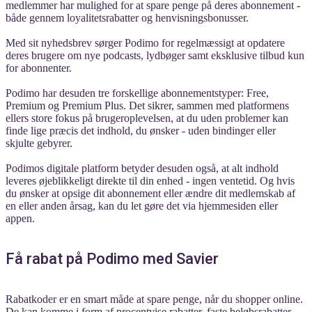
medlemmer har mulighed for at spare penge på deres abonnement -
både gennem loyalitetsrabatter og henvisningsbonusser.
Med sit nyhedsbrev sørger Podimo for regelmæssigt at opdatere
deres brugere om nye podcasts, lydbøger samt eksklusive tilbud kun
for abonnenter.
Podimo har desuden tre forskellige abonnementstyper: Free,
Premium og Premium Plus. Det sikrer, sammen med platformens
ellers store fokus på brugeroplevelsen, at du uden problemer kan
finde lige præcis det indhold, du ønsker - uden bindinger eller
skjulte gebyrer.
Podimos digitale platform betyder desuden også, at alt indhold
leveres øjeblikkeligt direkte til din enhed - ingen ventetid. Og hvis
du ønsker at opsige dit abonnement eller ændre dit medlemskab af
en eller anden årsag, kan du let gøre det via hjemmesiden eller
appen.
Få rabat på Podimo med Savier
Rabatkoder er en smart måde at spare penge, når du shopper online.
De kan komme i form af procentvise rabatter, faste beløbsrabatter