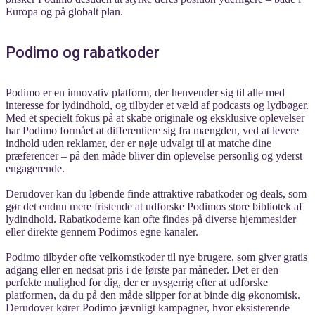
Europa og på globalt plan.
Podimo og rabatkoder
Podimo er en innovativ platform, der henvender sig til alle med
interesse for lydindhold, og tilbyder et væld af podcasts og lydbøger.
Med et specielt fokus på at skabe originale og eksklusive oplevelser
har Podimo formået at differentiere sig fra mængden, ved at levere
indhold uden reklamer, der er nøje udvalgt til at matche dine
præferencer – på den måde bliver din oplevelse personlig og yderst
engagerende.
Derudover kan du løbende finde attraktive rabatkoder og deals, som
gør det endnu mere fristende at udforske Podimos store bibliotek af
lydindhold. Rabatkoderne kan ofte findes på diverse hjemmesider
eller direkte gennem Podimos egne kanaler.
Podimo tilbyder ofte velkomstkoder til nye brugere, som giver gratis
adgang eller en nedsat pris i de første par måneder. Det er den
perfekte mulighed for dig, der er nysgerrig efter at udforske
platformen, da du på den måde slipper for at binde dig økonomisk.
Derudover kører Podimo jævnligt kampagner, hvor eksisterende