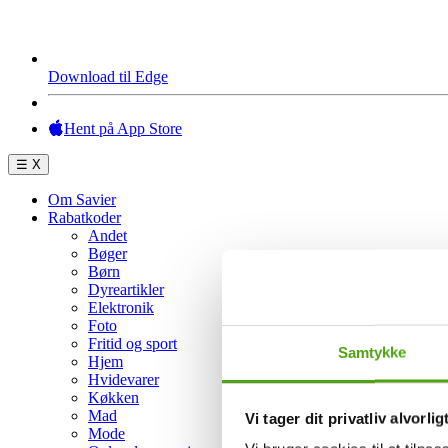
Download til Edge
Hent på App Store
☰
X
Om Savier
Rabatkoder
Andet
Bøger
Børn
Dyreartikler
Elektronik
Foto
Fritid og sport
Samtykke
Hjem
Hvidevarer
Køkken
Mad
Vi tager dit privatliv alvorlig
Mode