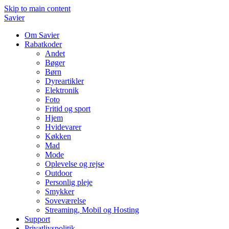
Skip to main content
Savier
Om Savier
Rabatkoder
Andet
Bøger
Børn
Dyreartikler
Elektronik
Foto
Fritid og sport
Hjem
Hvidevarer
Køkken
Mad
Mode
Oplevelse og rejse
Outdoor
Personlig pleje
Smykker
Soveværelse
Streaming, Mobil og Hosting
Support
Privatlivspolitik