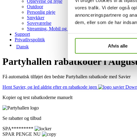
Vi bruger cookies til at tilpas
Oplevelse og rejse
Outdoor
vores trafik. Vi deler også 
Personlig pleje
annonceringspartnere og anal
Smykker
dem, eller som de har indsaml
Soveværelse
Streaming, Mobil og Hosting
Support
Privatlivspolitik
Afvis alle
Dansk
Partyhallen rabatkoder i Augus
Få automatisk tilføjet den bedste Partyhallen rabatkode med Savier
Hent Savier, og led aldrig efter en rabatkode igen
Downl
Kopier og test rabatkoderne manuelt
Se rabatter og tilbud
SPA*********
SPAR PENGE NU