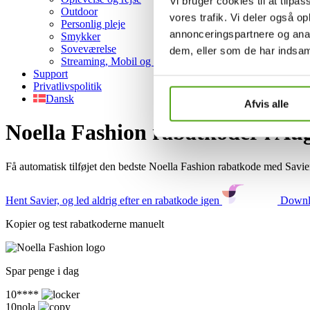
Vi bruger cookies til at tilpas
Outdoor
vores trafik. Vi deler også 
Personlig pleje
annonceringspartnere og anal
Smykker
Soveværelse
dem, eller som de har indsaml
Streaming, Mobil og Hosting
Support
Privatlivspolitik
Dansk
Afvis alle
Noella Fashion rabatkoder i Au
Få automatisk tilføjet den bedste Noella Fashion rabatkode med Savie
Hent Savier, og led aldrig efter en rabatkode igen
Downlo
Kopier og test rabatkoderne manuelt
Spar penge i dag
10****
10nola