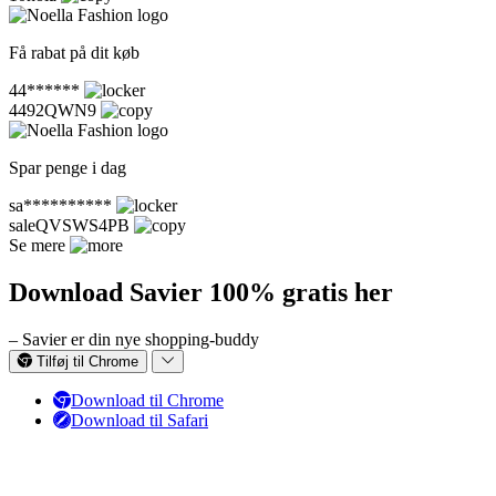
Få rabat på dit køb
44******
4492QWN9
Spar penge i dag
sa**********
saleQVSWS4PB
Se mere
Download Savier 100% gratis her
– Savier er din nye shopping-buddy
Tilføj til Chrome
Download til Chrome
Download til Safari