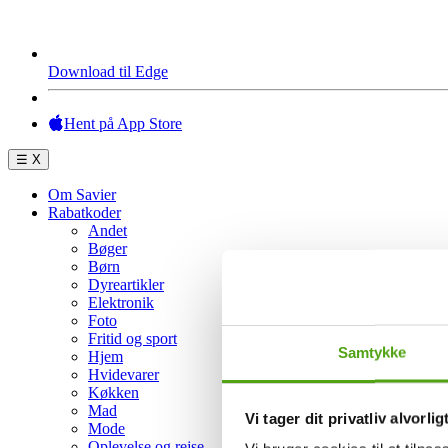
Download til Edge
Hent på App Store
☰
X
Om Savier
Rabatkoder
Andet
Bøger
Børn
Dyreartikler
Elektronik
Foto
Fritid og sport
Samtykke
Hjem
Hvidevarer
Køkken
Mad
Vi tager dit privatliv alvorlig
Mode
Oplevelse og rejse