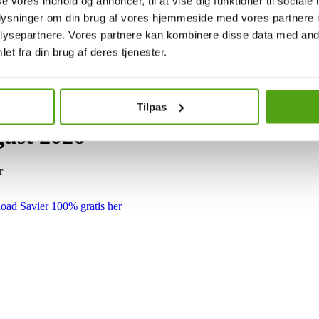
se vores indhold og annoncer, til at vise dig funktioner til sociale
oplysninger om din brug af vores hjemmeside med vores partnere i
ysepartnere. Vores partnere kan kombinere disse data med andr
et fra din brug af deres tjenester.
Tilpas
gust 2026
r
ad Savier 100% gratis her