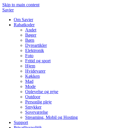
Skip to main content
Savier
Om Savier
Rabatkoder
Andet
Bøger
Børn
Dyreartikler
Elektronik
Foto
Fritid og sport
Hjem
Hvidevarer
Køkken
Mad
Mode
Oplevelse og rejse
Outdoor
Personlig pleje
Smykker
Soveværelse
Streaming, Mobil og Hosting
Support
Privatlivspolitik