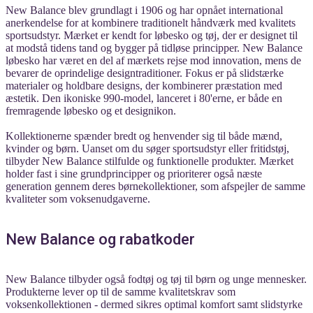
New Balance blev grundlagt i 1906 og har opnået international
anerkendelse for at kombinere traditionelt håndværk med kvalitets
sportsudstyr. Mærket er kendt for løbesko og tøj, der er designet til
at modstå tidens tand og bygger på tidløse principper. New Balance
løbesko har været en del af mærkets rejse mod innovation, mens de
bevarer de oprindelige designtraditioner. Fokus er på slidstærke
materialer og holdbare designs, der kombinerer præstation med
æstetik. Den ikoniske 990-model, lanceret i 80'erne, er både en
fremragende løbesko og et designikon.
Kollektionerne spænder bredt og henvender sig til både mænd,
kvinder og børn. Uanset om du søger sportsudstyr eller fritidstøj,
tilbyder New Balance stilfulde og funktionelle produkter. Mærket
holder fast i sine grundprincipper og prioriterer også næste
generation gennem deres børnekollektioner, som afspejler de samme
kvaliteter som voksenudgaverne.
New Balance og rabatkoder
New Balance tilbyder også fodtøj og tøj til børn og unge mennesker.
Produkterne lever op til de samme kvalitetskrav som
voksenkollektionen - dermed sikres optimal komfort samt slidstyrke