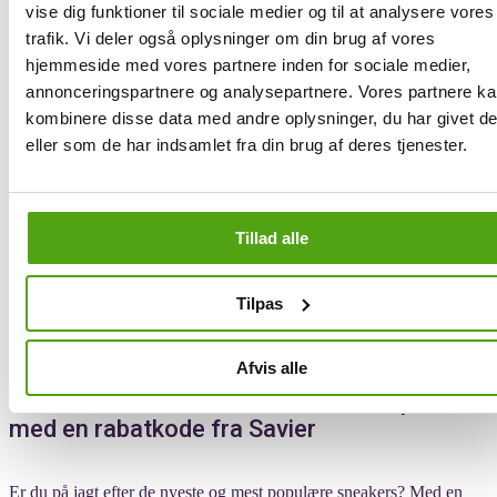
vise dig funktioner til sociale medier og til at analysere vores
produkter, du ønsker at købe hos New Balance, aktiverer du blot
Savier. Assistenten scanner derefter internettet for tilgængelige
trafik. Vi deler også oplysninger om din brug af vores
rabatkoder, der passer til de varer, du er interesseret i.
hjemmeside med vores partnere inden for sociale medier,
annonceringspartnere og analysepartnere. Vores partnere k
Savier tager ikke kun søgeprocessen ud af ligningen – assistenten
tester også hver enkelt kode for at sikre sig, at de virker. Denne
kombinere disse data med andre oplysninger, du har givet d
testproces sker hurtigt og effektivt i baggrunden, så du ikke behøver
eller som de har indsamlet fra din brug af deres tjenester.
vente længe eller manuelt prøve hver kode.
Når den bedste gyldige sparekode er identificeret, anvender Savier
automatisk denne ved kassen. Det betyder altså, at du får den største
mulige besparelse uden selv at skulle gennemgå en række ugyldige
eller mindre fordelagtige koder.
Tillad alle
Med kun ét klik bekræfter du brugen af Saviers service hvorefter
assistenten tager sig af resten. Du kan altså nyde dine indkøb fra
Tilpas
New Balance med visheden om, at du ikke går glip af nogen skjulte
besparelser.
Afvis alle
Få de fedeste sneakers til nedsatte priser
med en rabatkode fra Savier
Er du på jagt efter de nyeste og mest populære sneakers? Med en