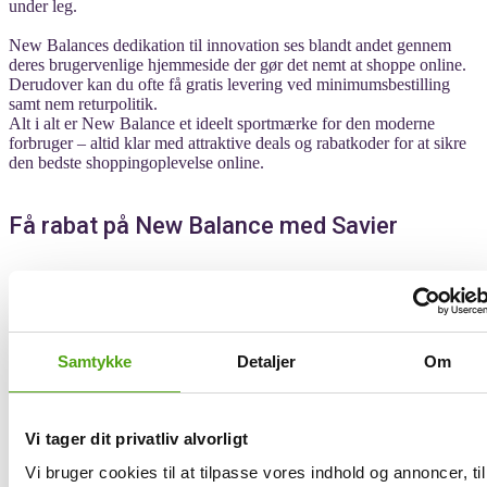
under leg.
New Balances dedikation til innovation ses blandt andet gennem
deres brugervenlige hjemmeside der gør det nemt at shoppe online.
Derudover kan du ofte få gratis levering ved minimumsbestilling
samt nem returpolitik.
Alt i alt er New Balance et ideelt sportmærke for den moderne
forbruger – altid klar med attraktive deals og rabatkoder for at sikre
den bedste shoppingoplevelse online.
Få rabat på New Balance med Savier
Rabatkoder også kendt som kampagnekoder eller kuponkoder,
spiller en væsentlig rolle i online shopping ved at give forbrugerne
mulighed for at spare penge. Med rabatkoder kan du nemlig opnå
fordele som rabatter i procent, faste besparelser eller gratis levering.
Samtykke
Detaljer
Om
For at få det maksimale ud af rabatkoder er det vigtigt, at du har en
forståelse for, hvordan de fungerer, og hvordan du kan anvende dem
bedst muligt.
Vi tager dit privatliv alvorligt
Med Savier behøver du ikke lede efter rabatkoder igen. Savier tester
automatisk alle rabatkoder og anvender den med den største rabat
Vi bruger cookies til at tilpasse vores indhold og annoncer, til
direkte i din indkøbskurv – alt med kun ét klik. Når du har fundet de