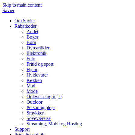
Skip to main content
Savier
Om Savier
Rabatkoder
Andet
Bøger
Børn
Dyreartikler
Elektronik
Foto
Fritid og sport
Hjem
Hvidevarer
Køkken
Mad
Mode
Oplevelse og rejse
Outdoor
Personlig pleje
Smykker
Soveværelse
Streaming, Mobil og Hosting
Support
Privatlivspolitik