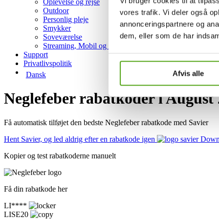
Vi bruger cookies til at tilpas
Oplevelse og rejse
Outdoor
vores trafik. Vi deler også 
Personlig pleje
annonceringspartnere og anal
Smykker
dem, eller som de har indsaml
Soveværelse
Streaming, Mobil og Hosting
Support
Privatlivspolitik
Afvis alle
Dansk
Neglefeber rabatkoder i August
Få automatisk tilføjet den bedste Neglefeber rabatkode med Savier
Hent Savier, og led aldrig efter en rabatkode igen
Downl
Kopier og test rabatkoderne manuelt
Få din rabatkode her
LI****
LISE20