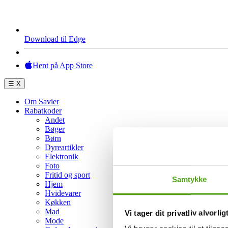
Download til Edge
Hent på App Store
☰
X
Om Savier
Rabatkoder
Andet
Bøger
Børn
Dyreartikler
Elektronik
Foto
Fritid og sport
Samtykke
Hjem
Hvidevarer
Køkken
Mad
Vi tager dit privatliv alvorlig
Mode