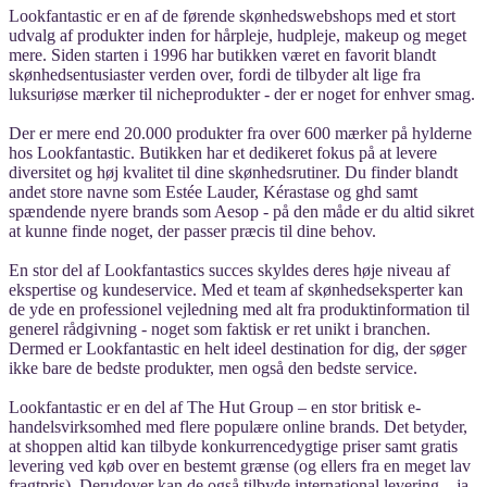
Lookfantastic er en af de førende skønhedswebshops med et stort
udvalg af produkter inden for hårpleje, hudpleje, makeup og meget
mere. Siden starten i 1996 har butikken været en favorit blandt
skønhedsentusiaster verden over, fordi de tilbyder alt lige fra
luksuriøse mærker til nicheprodukter - der er noget for enhver smag.
Der er mere end 20.000 produkter fra over 600 mærker på hylderne
hos Lookfantastic. Butikken har et dedikeret fokus på at levere
diversitet og høj kvalitet til dine skønhedsrutiner. Du finder blandt
andet store navne som Estée Lauder, Kérastase og ghd samt
spændende nyere brands som Aesop - på den måde er du altid sikret
at kunne finde noget, der passer præcis til dine behov.
En stor del af Lookfantastics succes skyldes deres høje niveau af
ekspertise og kundeservice. Med et team af skønhedseksperter kan
de yde en professionel vejledning med alt fra produktinformation til
generel rådgivning - noget som faktisk er ret unikt i branchen.
Dermed er Lookfantastic en helt ideel destination for dig, der søger
ikke bare de bedste produkter, men også den bedste service.
Lookfantastic er en del af The Hut Group – en stor britisk e-
handelsvirksomhed med flere populære online brands. Det betyder,
at shoppen altid kan tilbyde konkurrencedygtige priser samt gratis
levering ved køb over en bestemt grænse (og ellers fra en meget lav
fragtpris). Derudover kan de også tilbyde international levering – ja,