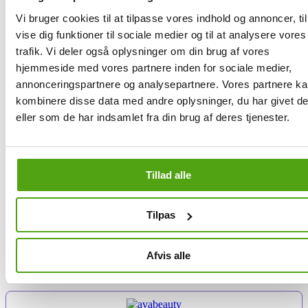
om du leder efter de nyeste skønhedsprodukter eller bare skal have
Vi bruger cookies til at tilpasse vores indhold og annoncer, til
genkøbt dine favoritter, så sørger Savier for at finde de bedste
vise dig funktioner til sociale medier og til at analysere vores
rabatter til dig - helt automatisk. Det eneste du skal gøre er at tilføje
dine ønskede produkter til din kurv, hvorefter Savier hurtigt scanner
trafik. Vi deler også oplysninger om din brug af vores
nettet for de bedste rabatkoder, tester dem og finder den kode, der
hjemmeside med vores partnere inden for sociale medier,
giver dig den største besparelse.
annonceringspartnere og analysepartnere. Vores partnere k
Når den bedste kode er fundet, anvender Savier den direkte i din
kombinere disse data med andre oplysninger, du har givet d
indkøbskurv hos LOOKFANTASTIC. Det eneste du skal gøre er et
eller som de har indsamlet fra din brug af deres tjenester.
enkelt klik for at aktivere Savier - herefter sørger Savier for resten.
På denne måde sikrer du, at du opnår maksimale besparelser uden
besværet med selv manuelt at skulle søge og indtaste
kampagnekoder.
Tillad alle
Lignende butikker med rabat
Tilpas
Afvis alle
#rabatkoder