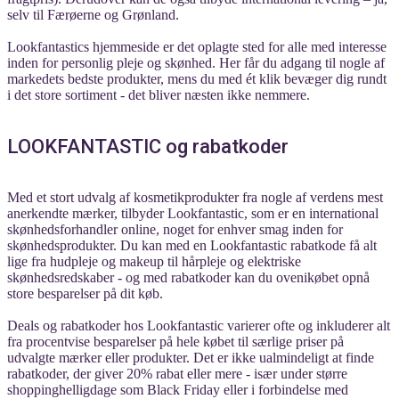
selv til Færøerne og Grønland.
Lookfantastics hjemmeside er det oplagte sted for alle med interesse
inden for personlig pleje og skønhed. Her får du adgang til nogle af
markedets bedste produkter, mens du med ét klik bevæger dig rundt
i det store sortiment - det bliver næsten ikke nemmere.
LOOKFANTASTIC og rabatkoder
Med et stort udvalg af kosmetikprodukter fra nogle af verdens mest
anerkendte mærker, tilbyder Lookfantastic, som er en international
skønhedsforhandler online, noget for enhver smag inden for
skønhedsprodukter. Du kan med en Lookfantastic rabatkode få alt
lige fra hudpleje og makeup til hårpleje og elektriske
skønhedsredskaber - og med rabatkoder kan du ovenikøbet opnå
store besparelser på dit køb.
Deals og rabatkoder hos Lookfantastic varierer ofte og inkluderer alt
fra procentvise besparelser på hele købet til særlige priser på
udvalgte mærker eller produkter. Det er ikke ualmindeligt at finde
rabatkoder, der giver 20% rabat eller mere - især under større
shoppinghelligdage som Black Friday eller i forbindelse med