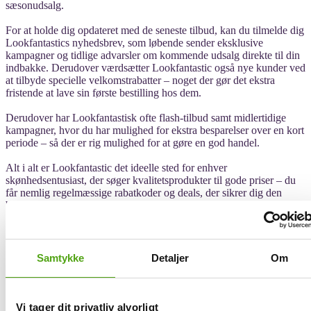
sæsonudsalg.
For at holde dig opdateret med de seneste tilbud, kan du tilmelde dig
Lookfantastics nyhedsbrev, som løbende sender eksklusive
kampagner og tidlige advarsler om kommende udsalg direkte til din
indbakke. Derudover værdsætter Lookfantastic også nye kunder ved
at tilbyde specielle velkomstrabatter – noget der gør det ekstra
fristende at lave sin første bestilling hos dem.
Derudover har Lookfantastisk ofte flash-tilbud samt midlertidige
kampagner, hvor du har mulighed for ekstra besparelser over en kort
periode – så der er rig mulighed for at gøre en god handel.
Alt i alt er Lookfantastic det ideelle sted for enhver
skønhedsentusiast, der søger kvalitetsprodukter til gode priser – du
får nemlig regelmæssige rabatkoder og deals, der sikrer dig den
bedste værdi for pengene.
Få rabat på LOOKFANTASTIC med Savier
Samtykke
Detaljer
Om
Med shopping assistenten Savier bliver det sjovere og nemmere at få
Vi tager dit privatliv alvorligt
gode tilbud, især når du shopper hos LOOKFANTASTIC. Uanset