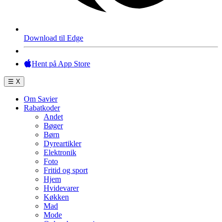
Download til Edge
Hent på App Store
☰
X
Om Savier
Rabatkoder
Andet
Bøger
Børn
Dyreartikler
Elektronik
Foto
Fritid og sport
Hjem
Hvidevarer
Køkken
Mad
Mode