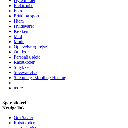
Dyreartikler
Elektronik
Foto
Fritid og sport
Hjem
Hvidevarer
Køkken
Mad
Mode
Oplevelse og rejse
Outdoor
Personlig pleje
Rabatkoder
Smykker
Soveværelse
Streaming, Mobil og Hosting
more
Spar sikkert!
Nyttige link
Om Savier
Rabatkoder
Andet