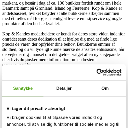
markant, og består i dag af ca. 100 butikker fordelt rundt om i hele
Danmark samt på Grønland, Island og Færøerne. Kop & Kande er
andelsbaseret, hvilket betyder at alle butikkerne arbejder sammen
med ét fælles mål for øje - nemlig at levere en høj service og nogle
produkter af den bedste kvalitet.
Kop & Kandes medarbejdere er kendt for deres store viden indenfor
området samt deres dedikation til at hjælpe dig med at finde lige
præcis de varer, der opfylder dine behov. Butikkerne emmer af
stolthed, og du vil tydeligt kunne mærke de ansattes entusiasme, når
de vejleder dig - uanset om det gælder valget af en ny stegepande
eller hvis du ønsker mere information om en bestemt
espressomaskine.
I løbet af 90'erne valgte Kop & Kande at samle alle sine butikker
under ét koncept og én profil, hvilket har været med til at styrke
kædens position på markedet endnu mere. Derudover skabte de
Samtykke
Detaljer
Om
også deres egen produktlinje - Aldente - som tydeligt afspejler Kop
& Kandes dedikation til at tilbyde både innovation og høj kvalitet.
Deres produktlinje har sidenhen cementeret sig selv som én af de
førende inden for køkken- og borddækningstilbehør. Med en stor
Vi tager dit privatliv alvorligt
passion for håndværk og boligindretning ønsker Kop & Kande
fortsat at berige dit hjem med stilfulde og funktionelle løsninger –
Vi bruger cookies til at tilpasse vores indhold og
præcis som de altid har gjort.
annoncer, til at vise dig funktioner til sociale medier og til