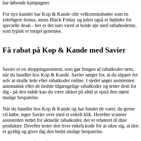
har løbende kampagner.
For nye kunder har Kop & Kande ofte velkomstrabatter som en
yderligere bonus, mens Black Friday og julen også er højtider for
specielle deals - her er det især værd at holde øje med rabatkoderne,
som typisk er meget generøse.
Få rabat på Kop & Kande med Savier
Savier er en shoppingassistent, som gør brugen af rabatkoder nem,
når du handler hos Kop & Kande. Savier sørger for, at du slipper for
selv at skulle lede efter rabatkoder online. I stedet søger assistenten
automatisk efter de bedste tilgængelige rabatkoder og tester dem for
dig - på den måde kan du være sikker på altid at opnå den størst
mulige besparelse.
Når du handler hos Kop & Kande og har fundet de varer, du gerne
vil købe, tager Savier over med et enkelt klik. Herefter scanner
assistenten nettet for aktuelle rabatkoder, der er relateret til dine
produkter. Derefter tester den hver enkelt kode for at sikre sig, at den
er gyldig og giver dig den bedst mulige besparelse.