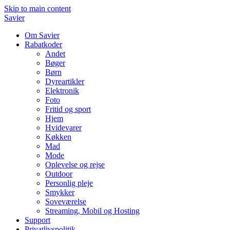
Skip to main content
Savier
Om Savier
Rabatkoder
Andet
Bøger
Børn
Dyreartikler
Elektronik
Foto
Fritid og sport
Hjem
Hvidevarer
Køkken
Mad
Mode
Oplevelse og rejse
Outdoor
Personlig pleje
Smykker
Soveværelse
Streaming, Mobil og Hosting
Support
Privatlivspolitik