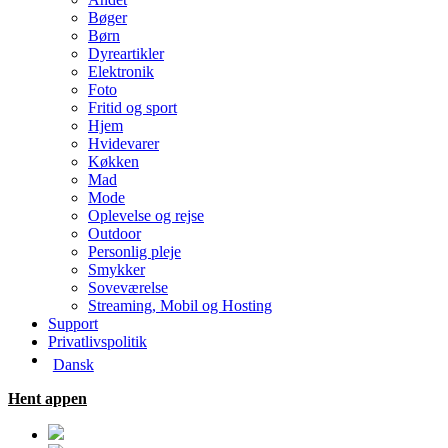
Bøger
Børn
Dyreartikler
Elektronik
Foto
Fritid og sport
Hjem
Hvidevarer
Køkken
Mad
Mode
Oplevelse og rejse
Outdoor
Personlig pleje
Smykker
Soveværelse
Streaming, Mobil og Hosting
Support
Privatlivspolitik
Dansk
Hent appen