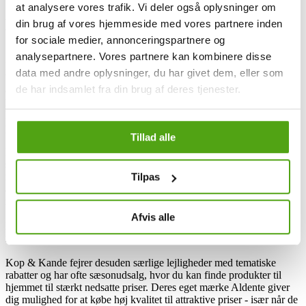
at analysere vores trafik. Vi deler også oplysninger om
Kop & Kande og rabatkoder
din brug af vores hjemmeside med vores partnere inden
for sociale medier, annonceringspartnere og
analysepartnere. Vores partnere kan kombinere disse
Kop & Kande er stedet, hvor du finder alt inden for køkkenudstyr,
data med andre oplysninger, du har givet dem, eller som
borddækning og boligtilbehør - en sand ekspert med et stort udvalg
de har indsamlet fra din brug af deres tjenester.
og en høj kvalitet. Med mere end 40 års erfaring og butikker over
hele Danmark, herunder Grønland, Island og Færøerne, kan du hos
Kop & Kande opleve en personlig betjening fra deres faguddannede
personale.
Tillad alle
Der er ofte fristende rabatkoder og tilbud at finde hos Kop & Kande,
så du har mulighed for at gøre et godt køb uden at gå på kompromis
Tilpas
med kvaliteten. De har alt lige fra køkkenmaskiner til service og
andre dekorative elementer til hjemmet - alt sammen noget de
regelmæssigt lancerer gode tilbud på.
Afvis alle
Når du tilmelder dig Kop & Kandes nyhedsbrev, får du eksklusive
rabatter samt information om kommende salg før alle andre.
Kop & Kande fejrer desuden særlige lejligheder med tematiske
rabatter og har ofte sæsonudsalg, hvor du kan finde produkter til
hjemmet til stærkt nedsatte priser. Deres eget mærke Aldente giver
dig mulighed for at købe høj kvalitet til attraktive priser - især når de