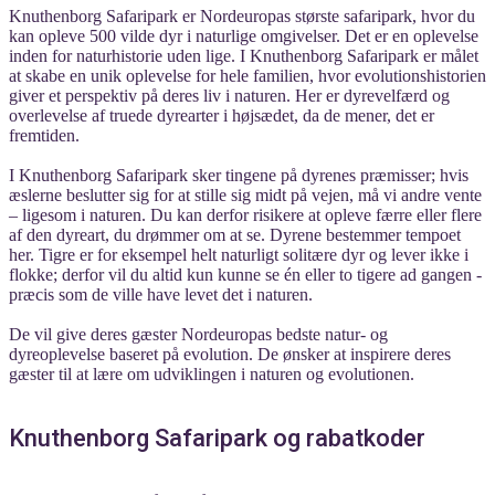
Knuthenborg Safaripark er Nordeuropas største safaripark, hvor du
kan opleve 500 vilde dyr i naturlige omgivelser. Det er en oplevelse
inden for naturhistorie uden lige. I Knuthenborg Safaripark er målet
at skabe en unik oplevelse for hele familien, hvor evolutionshistorien
giver et perspektiv på deres liv i naturen. Her er dyrevelfærd og
overlevelse af truede dyrearter i højsædet, da de mener, det er
fremtiden.
I Knuthenborg Safaripark sker tingene på dyrenes præmisser; hvis
æslerne beslutter sig for at stille sig midt på vejen, må vi andre vente
– ligesom i naturen. Du kan derfor risikere at opleve færre eller flere
af den dyreart, du drømmer om at se. Dyrene bestemmer tempoet
her. Tigre er for eksempel helt naturligt solitære dyr og lever ikke i
flokke; derfor vil du altid kun kunne se én eller to tigere ad gangen -
præcis som de ville have levet det i naturen.
De vil give deres gæster Nordeuropas bedste natur- og
dyreoplevelse baseret på evolution. De ønsker at inspirere deres
gæster til at lære om udviklingen i naturen og evolutionen.
Knuthenborg Safaripark og rabatkoder