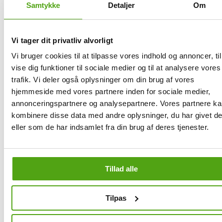
Samtykke
Detaljer
Om
Få rabat på Knuthenborg Safaripark med
Savier
Vi tager dit privatliv alvorligt
Rabatkoder, også kendt som kampagnekoder eller kuponkoder,
Vi bruger cookies til at tilpasse vores indhold og annoncer, til
spiller en vigtig rolle i online shopping ved at tilbyde dig mulighed
vise dig funktioner til sociale medier og til at analysere vores
for at spare penge. Rabatkoder kan give dig forskellige fordele,
trafik. Vi deler også oplysninger om din brug af vores
såsom procentvise rabatter, faste prisreduktioner eller gratis fragt.
For at få mest muligt ud af rabatkoder er det vigtigt at forstå,
hjemmeside med vores partnere inden for sociale medier,
hvordan de fungerer, og hvordan du bedst anvender dem.
annonceringspartnere og analysepartnere. Vores partnere k
kombinere disse data med andre oplysninger, du har givet d
Med Savier behøver du ikke lede efter rabatkoder igen. Savier tester
nemlig automatisk rabatkoder og anvender den, der giver dig den
eller som de har indsamlet fra din brug af deres tjenester.
største besparelse - alt med kun ét klik.
Savier er din personlige shoppingassistent, der sørger for at finde de
bedste tilbud til dig. Assistenten gør det nemmere end nogensinde
Tillad alle
før at shoppe med rabat fra Knuthenborg Safaripark - uden du selv
skal løfte en finger. Med Savier installeret på din browser kan du
være sikker på altid at have fat i de nyeste og mest fordelagtige
Tilpas
rabatkoder fra Knuthenborg Safaripark.
Savier finder ikke blot gyldige koder til dig; den anvender også den