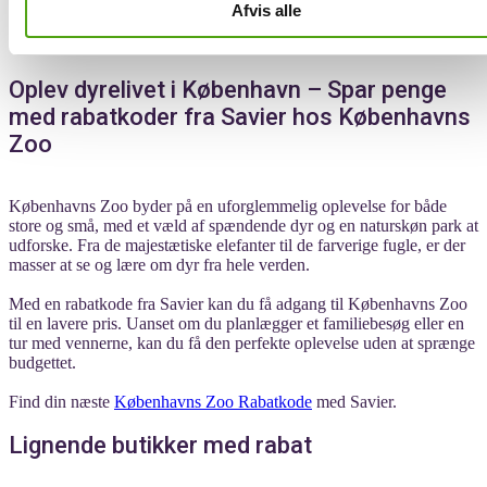
mest fordelagtige ved checkout. På den måde får du altid det bedste
Afvis alle
tilbud uden besvær!
Oplev dyrelivet i København – Spar penge
med rabatkoder fra Savier hos Københavns
Zoo
Københavns Zoo byder på en uforglemmelig oplevelse for både
store og små, med et væld af spændende dyr og en naturskøn park at
udforske. Fra de majestætiske elefanter til de farverige fugle, er der
masser at se og lære om dyr fra hele verden.
Med en rabatkode fra Savier kan du få adgang til Københavns Zoo
til en lavere pris. Uanset om du planlægger et familiebesøg eller en
tur med vennerne, kan du få den perfekte oplevelse uden at sprænge
budgettet.
Find din næste
Københavns Zoo Rabatkode
med Savier.
Lignende butikker med rabat