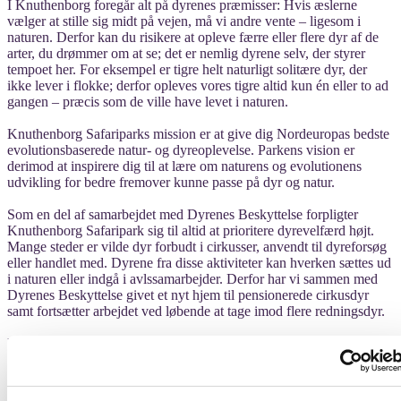
I Knuthenborg foregår alt på dyrenes præmisser: Hvis æslerne
vælger at stille sig midt på vejen, må vi andre vente – ligesom i
naturen. Derfor kan du risikere at opleve færre eller flere dyr af de
arter, du drømmer om at se; det er nemlig dyrene selv, der styrer
tempoet her. For eksempel er tigre helt naturligt solitære dyr, der
ikke lever i flokke; derfor opleves vores tigre altid kun én eller to ad
gangen – præcis som de ville have levet i naturen.
Knuthenborg Safariparks mission er at give dig Nordeuropas bedste
evolutionsbaserede natur- og dyreoplevelse. Parkens vision er
derimod at inspirere dig til at lære om naturens og evolutionens
udvikling for bedre fremover kunne passe på dyr og natur.
Som en del af samarbejdet med Dyrenes Beskyttelse forpligter
Knuthenborg Safaripark sig til altid at prioritere dyrevelfærd højt.
Mange steder er vilde dyr forbudt i cirkusser, anvendt til dyreforsøg
eller handlet med. Dyrene fra disse aktiviteter kan hverken sættes ud
i naturen eller indgå i avlssamarbejder. Derfor har vi sammen med
Dyrenes Beskyttelse givet et nyt hjem til pensionerede cirkusdyr
samt fortsætter arbejdet ved løbende at tage imod flere redningsdyr.
Knuthenberg Safari Park tilbyder et væld af rabatkoder og deals som
mulighed for bedre priser. De tilbyder desuden rabat ved online
booking fremfor billetkøb ved ankomst.