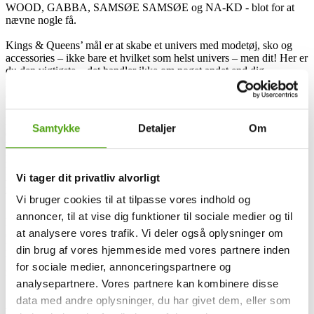
WOOD, GABBA, SAMSØE SAMSØE og NA-KD - blot for at
nævne nogle få.
Kings & Queens’ mål er at skabe et univers med modetøj, sko og
accessories – ikke bare et hvilket som helst univers – men dit! Her er
du den vigtigste – det handler ikke om noget andet end dig.
Modeshoppen sørger derfor også altid for at finde præcist det tøj til
dig, der får din hverdag til at skinne – det tøj der definerer dig.
“Klæder skaber folk”, skrev Shakespeare i Hamlet. Mark Twain
konstaterede også: “Clothes make the man. Naked people have little
Samtykke
Detaljer
Om
or no influence in society.” Hos Kings & Queens bakker de op om
begge udsagn – men ønsker også gerne at vende dem lidt på
hovedet: For folk skaber også klæder! Ethvert stykke tøj er nemlig
kun et stykke stof, når det hænger på en bøjle eller ligger på en
Vi tager dit privatliv alvorligt
hylde. Men når du tager tøjet på sker der imidlertid noget magisk:
Tøjet får liv og bliver en del af din fortælling.
Vi bruger cookies til at tilpasse vores indhold og
annoncer, til at vise dig funktioner til sociale medier og til
Hos Kings & Queens har de derfor dedikeret os til netop denne
at analysere vores trafik. Vi deler også oplysninger om
opgave ved at finde et udvalg af modetøj til både piger og fyre samt
kvinder og mænd. Uanset om du handler i en af deres 21 fysiske
din brug af vores hjemmeside med vores partnere inden
butikker eller i webshoppen skal du kunne finde præcist det
for sociale medier, annonceringspartnere og
modetøj, du drømmer om.
analysepartnere. Vores partnere kan kombinere disse
data med andre oplysninger, du har givet dem, eller som