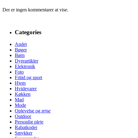
Der er ingen kommentarer at vise.
Categories
Andet
Bøger
Børn
Dyreartikler
Elektronik
Foto
Fritid og sport
Hjem
Hvidevarer
Køkken
Mad
Mode
Oplevelse og rejse
Outdoor
Personlig pleje
Rabatkoder
Smykker