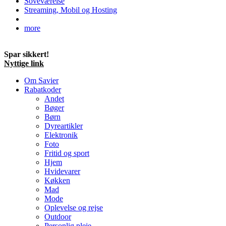
Soveværelse
Streaming, Mobil og Hosting
more
Spar sikkert!
Nyttige link
Om Savier
Rabatkoder
Andet
Bøger
Børn
Dyreartikler
Elektronik
Foto
Fritid og sport
Hjem
Hvidevarer
Køkken
Mad
Mode
Oplevelse og rejse
Outdoor
Personlig pleje