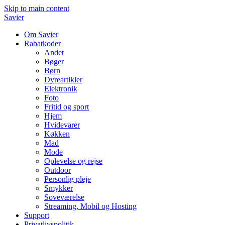
Skip to main content
Savier
Om Savier
Rabatkoder
Andet
Bøger
Børn
Dyreartikler
Elektronik
Foto
Fritid og sport
Hjem
Hvidevarer
Køkken
Mad
Mode
Oplevelse og rejse
Outdoor
Personlig pleje
Smykker
Soveværelse
Streaming, Mobil og Hosting
Support
Privatlivspolitik