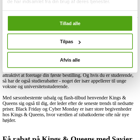
Kings & Queens og rabatkoder
de har indsamlet fra din brug af deres tjenester.
Ved at tilmelde dig Kings & Queens' nyhedsbrev, kan du få glæde af
Tillad alle
særlige kampagner. Her sender de eksklusive tilbud og tidlige
advarsler om udsalg direkte til dine indbakke. Derudover har Kings
& Queens et loyalitetsprogram, der belønner faste kunder med ekstra
Tilpas
besparelser og fordele.
Kings & Queens fejrer desuden deres kunders fødselsdage ved at
tilbyde personlige fødselsdagsrabatter – en ekstra grund til at handle
Afvis alle
hos dem på lige præcist din dag. Hvis du er ny kunde, kan du
desuden ofte finde velkomstrabatter, der gør det endnu mere
attraktivt at foretage din første bestilling. Og hvis du er studerende,
så har de også studierabatter - noget der især appellerer til unge
voksne og universitetsstuderende.
Med sæsonbestemte udsalg og flash-tilbud henvender Kings &
Queens sig også til dig, der leder efter de seneste trends til nedsatte
priser. Black Friday og Cyber Monday er især store begivenheder
hos Kings & Queens, hvor værdien af rabatkoderne ofte når nye
højder.
Få rabat på Kings & Queens med Savier