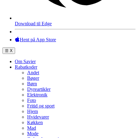
Download til Edge
Hent på App Store
☰
X
Om Savier
Rabatkoder
Andet
Bøger
Børn
Dyreartikler
Elektronik
Foto
Fritid og sport
Hjem
Hvidevarer
Køkken
Mad
Mode