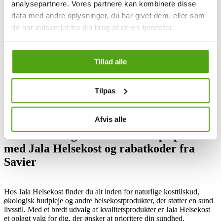
analysepartnere. Vores partnere kan kombinere disse
du for selv at skulle bekymre dig om det.
data med andre oplysninger, du har givet dem, eller som
Når den bedste gyldige rabatkode er fundet, anvender Savier
de har indsamlet fra din brug af deres tjenester.
automatisk koden på dit køb hos Iviskin, således du får den bedst
mulige pris uden besvær. Med bare ét klik giver du tilladelse til, at
Savier kan anvende den fundne rabatkode på dit køb hos Iviskin –
herefter fortsætter du bare din handel som ellers.
Tillad alle
Ved hjælp af Savier bliver det let og hurtigt at få rabatter på dine
favoritprodukter fra Iviskin - uden nogen form for besvær. Så med
Tilpas
shoppingassistenten er det nemt for dig at shoppe smart og samtidig
spare penge.
Afvis alle
Få sundhed og velvære til skarpe priser
med Jala Helsekost og rabatkoder fra
Savier
Hos Jala Helsekost finder du alt inden for naturlige kosttilskud,
økologisk hudpleje og andre helsekostprodukter, der støtter en sund
livsstil. Med et bredt udvalg af kvalitetsprodukter er Jala Helsekost
et oplagt valg for dig, der ønsker at prioritere din sundhed.