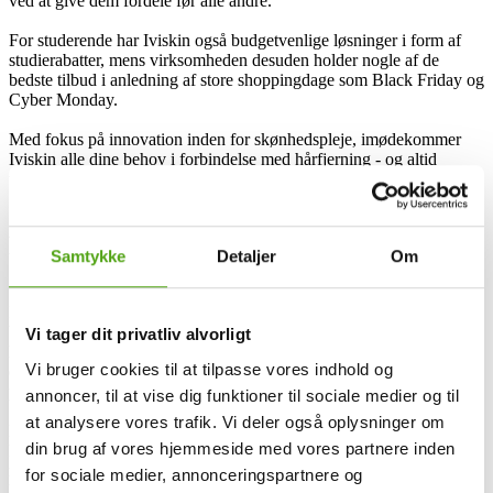
ved at give dem fordele før alle andre.
For studerende har Iviskin også budgetvenlige løsninger i form af
studierabatter, mens virksomheden desuden holder nogle af de
bedste tilbud i anledning af store shoppingdage som Black Friday og
Cyber Monday.
Med fokus på innovation inden for skønhedspleje, imødekommer
Iviskin alle dine behov i forbindelse med hårfjerning - og altid
tilbyde dig en fremragende oplevelse med deres rabatkoder og deals.
Få rabat på Iviskin med Savier
Samtykke
Detaljer
Om
I din søgen efter Iviskin produkter kan Savier blive din helt egen
besparelsesassistent. Du behøver ikke længere at bruge tiden på at
Vi tager dit privatliv alvorligt
lede efter rabatkoder, eller blive irriteret over koder, der ikke længere
Vi bruger cookies til at tilpasse vores indhold og
er gyldige. I stedet sørger Savier hurtigt og nemt for, at du uden
problemer opnår besparelser.
annoncer, til at vise dig funktioner til sociale medier og til
at analysere vores trafik. Vi deler også oplysninger om
Mens du finder dine favorit Iviskin produkter og putter dem i
din brug af vores hjemmeside med vores partnere inden
kurven, arbejder Savier i baggrunden med at finde gyldige
rabatkoder til netop de produkter, du har valgt. Derefter tester Savier
for sociale medier, annonceringspartnere og
hver enkelt fundet kode for at sikre dens gyldighed – dermed slipper