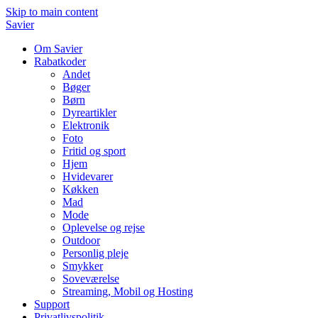
Skip to main content
Savier
Om Savier
Rabatkoder
Andet
Bøger
Børn
Dyreartikler
Elektronik
Foto
Fritid og sport
Hjem
Hvidevarer
Køkken
Mad
Mode
Oplevelse og rejse
Outdoor
Personlig pleje
Smykker
Soveværelse
Streaming, Mobil og Hosting
Support
Privatlivspolitik