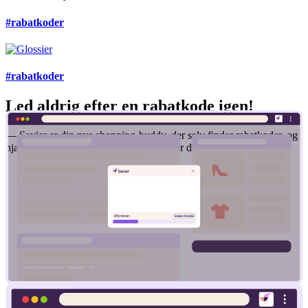
#rabatkoder
#rabatkoder
Led aldrig efter en rabatkode igen!
— Savier er din nye shopping-buddy, der selv finder rabatkoder, og
hjælper dig med at få den bedste pris, når du handler online.