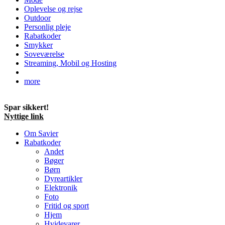
Oplevelse og rejse
Outdoor
Personlig pleje
Rabatkoder
Smykker
Soveværelse
Streaming, Mobil og Hosting
more
Spar sikkert!
Nyttige link
Om Savier
Rabatkoder
Andet
Bøger
Børn
Dyreartikler
Elektronik
Foto
Fritid og sport
Hjem
Hvidevarer