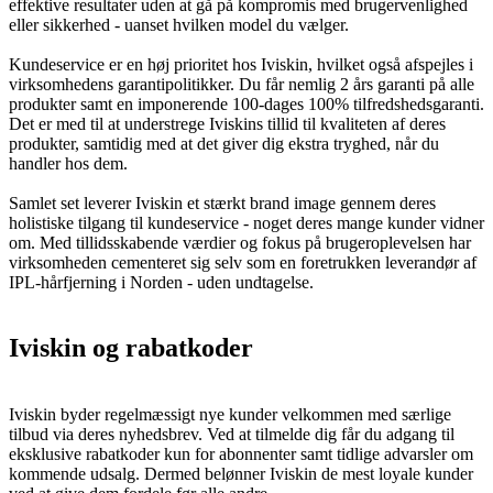
effektive resultater uden at gå på kompromis med brugervenlighed
eller sikkerhed - uanset hvilken model du vælger.
Kundeservice er en høj prioritet hos Iviskin, hvilket også afspejles i
virksomhedens garantipolitikker. Du får nemlig 2 års garanti på alle
produkter samt en imponerende 100-dages 100% tilfredshedsgaranti.
Det er med til at understrege Iviskins tillid til kvaliteten af deres
produkter, samtidig med at det giver dig ekstra tryghed, når du
handler hos dem.
Samlet set leverer Iviskin et stærkt brand image gennem deres
holistiske tilgang til kundeservice - noget deres mange kunder vidner
om. Med tillidsskabende værdier og fokus på brugeroplevelsen har
virksomheden cementeret sig selv som en foretrukken leverandør af
IPL-hårfjerning i Norden - uden undtagelse.
Iviskin og rabatkoder
Iviskin byder regelmæssigt nye kunder velkommen med særlige
tilbud via deres nyhedsbrev. Ved at tilmelde dig får du adgang til
eksklusive rabatkoder kun for abonnenter samt tidlige advarsler om
kommende udsalg. Dermed belønner Iviskin de mest loyale kunder