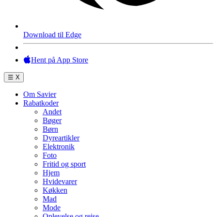
Download til Edge
Hent på App Store
☰
X
Om Savier
Rabatkoder
Andet
Bøger
Børn
Dyreartikler
Elektronik
Foto
Fritid og sport
Hjem
Hvidevarer
Køkken
Mad
Mode
Oplevelse og rejse