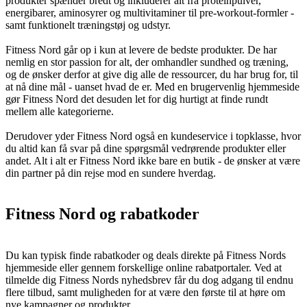
produkter spænder bredt og inkluderer alt fra proteinpulver,
energibarer, aminosyrer og multivitaminer til pre-workout-formler -
samt funktionelt træningstøj og udstyr.
Fitness Nord går op i kun at levere de bedste produkter. De har
nemlig en stor passion for alt, der omhandler sundhed og træning,
og de ønsker derfor at give dig alle de ressourcer, du har brug for, til
at nå dine mål - uanset hvad de er. Med en brugervenlig hjemmeside
gør Fitness Nord det desuden let for dig hurtigt at finde rundt
mellem alle kategorierne.
Derudover yder Fitness Nord også en kundeservice i topklasse, hvor
du altid kan få svar på dine spørgsmål vedrørende produkter eller
andet. Alt i alt er Fitness Nord ikke bare en butik - de ønsker at være
din partner på din rejse mod en sundere hverdag.
Fitness Nord og rabatkoder
Du kan typisk finde rabatkoder og deals direkte på Fitness Nords
hjemmeside eller gennem forskellige online rabatportaler. Ved at
tilmelde dig Fitness Nords nyhedsbrev får du dog adgang til endnu
flere tilbud, samt muligheden for at være den første til at høre om
nye kampagner og produkter.