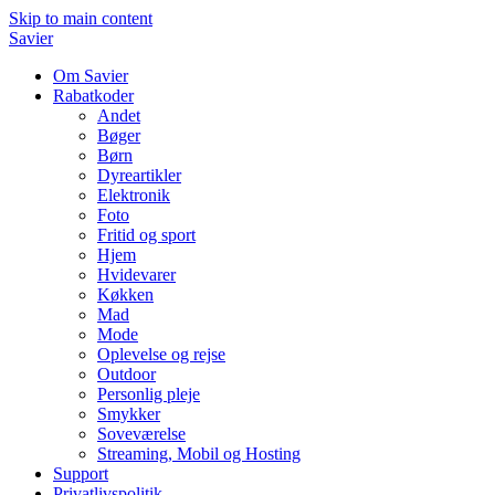
Skip to main content
Savier
Om Savier
Rabatkoder
Andet
Bøger
Børn
Dyreartikler
Elektronik
Foto
Fritid og sport
Hjem
Hvidevarer
Køkken
Mad
Mode
Oplevelse og rejse
Outdoor
Personlig pleje
Smykker
Soveværelse
Streaming, Mobil og Hosting
Support
Privatlivspolitik