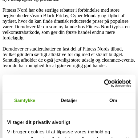
Fitness Nord har ofte særlige rabatter i forbindelse med store
begivenheder såsom Black Friday, Cyber Monday og i løbet af
nytåret, hvor du kan finde drastisk reducerede priser på populære
varer. Derudover får du som ny kunde hos Fitness Nord typisk en
velkomstrabatkode, som gør din første handel endnu mere
fordelagtig.
Derudover er studierabatter en fast del af Fitness Nords tilbud,
hvilket gør dem særligt attraktive for dig med et stramt budget.
Samtidig afholder de også jævnligt store udsalg og clearance-events,
hvor du har mulighed for at gøre en rigtig god handel.
Få rabat på Fitness Nord med Savier
Samtykke
Detaljer
Om
Med Savier sikrer du dig altid den bedste pris, når du handler hos
Fitness Nord. Shopping assistenten er skabt til at optimere dine
online køb ved altid at finde de bedste rabatkoder og tilbud - på den
måde slipper du aldrig forbi en god deal. Uanset om du shopper
Vi tager dit privatliv alvorligt
træningstøj, kosttilskud eller udstyr til fitness, så vil Savier være din
pålidelige partner, der altid hjælper dig med at spare penge.
Vi bruger cookies til at tilpasse vores indhold og