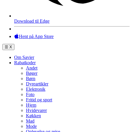
Download til Edge
Hent på App Store
☰
X
Om Savier
Rabatkoder
Andet
Bøger
Børn
Dyreartikler
Elektronik
Foto
Fritid og sport
Hjem
Hvidevarer
Køkken
Mad
Mode
Oplevelse og rejse