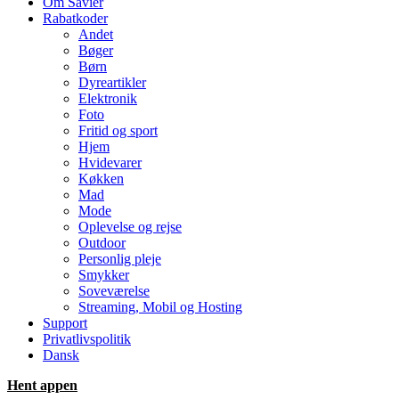
Om Savier
Rabatkoder
Andet
Bøger
Børn
Dyreartikler
Elektronik
Foto
Fritid og sport
Hjem
Hvidevarer
Køkken
Mad
Mode
Oplevelse og rejse
Outdoor
Personlig pleje
Smykker
Soveværelse
Streaming, Mobil og Hosting
Support
Privatlivspolitik
Dansk
Hent appen