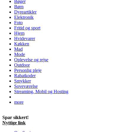
Bøger
Børn
Dyreartikler
Elektronik
Foto
Fritid og sport
Hjem
Hvidevarer
Køkken
Mad
Mode
Oplevelse og rejse
Outdoor
Personlig pleje
Rabatkoder
Smykker
Soveværelse
Streaming, Mobil og Hosting
more
Spar sikkert!
Nyttige link