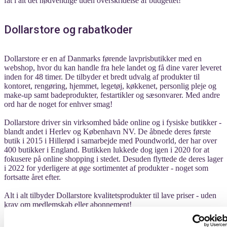
fat i alt det nødvendige uden overskridelse af budgettet!
Dollarstore og rabatkoder
Dollarstore er en af Danmarks førende lavprisbutikker med en
webshop, hvor du kan handle fra hele landet og få dine varer leveret
inden for 48 timer. De tilbyder et bredt udvalg af produkter til
kontoret, rengøring, hjemmet, legetøj, køkkenet, personlig pleje og
make-up samt badeprodukter, festartikler og sæsonvarer. Med andre
ord har de noget for enhver smag!
Dollarstore driver sin virksomhed både online og i fysiske butikker -
blandt andet i Herlev og København NV. De åbnede deres første
butik i 2015 i Hillerød i samarbejde med Poundworld, der har over
400 butikker i England. Butikken lukkede dog igen i 2020 for at
fokusere på online shopping i stedet. Desuden flyttede de deres lager
i 2022 for yderligere at øge sortimentet af produkter - noget som
fortsatte året efter.
Alt i alt tilbyder Dollarstore kvalitetsprodukter til lave priser - uden
krav om medlemskab eller abonnement!