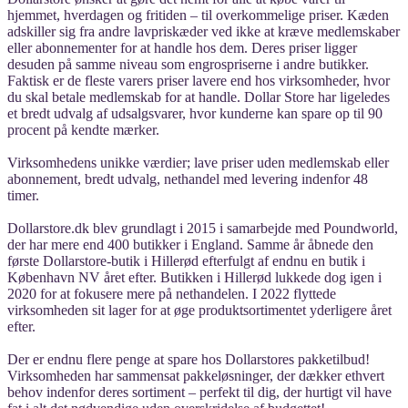
hjemmet, hverdagen og fritiden – til overkommelige priser. Kæden
adskiller sig fra andre lavpriskæder ved ikke at kræve medlemskaber
eller abonnementer for at handle hos dem. Deres priser ligger
desuden på samme niveau som engrospriserne i andre butikker.
Faktisk er de fleste varers priser lavere end hos virksomheder, hvor
du skal betale medlemskab for at handle. Dollar Store har ligeledes
et bredt udvalg af udsalgsvarer, hvor kunderne kan spare op til 90
procent på kendte mærker.
Virksomhedens unikke værdier; lave priser uden medlemskab eller
abonnement, bredt udvalg, nethandel med levering indenfor 48
timer.
Dollarstore.dk blev grundlagt i 2015 i samarbejde med Poundworld,
der har mere end 400 butikker i England. Samme år åbnede den
første Dollarstore-butik i Hillerød efterfulgt af endnu en butik i
København NV året efter. Butikken i Hillerød lukkede dog igen i
2020 for at fokusere mere på nethandelen. I 2022 flyttede
virksomheden sit lager for at øge produktsortimentet yderligere året
efter.
Der er endnu flere penge at spare hos Dollarstores pakketilbud!
Virksomheden har sammensat pakkeløsninger, der dækker ethvert
behov indenfor deres sortiment – perfekt til dig, der hurtigt vil have