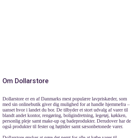
Om Dollarstore
Dollarstore er en af Danmarks mest populære lavpriskæder, som
med sin onlinebutik giver dig mulighed for at handle hjemmefra –
uanset hvor i landet du bor. De tilbyder et stort udvalg af varer til
blandt andet kontor, rengøring, boligindretning, legetøj, køkken,
personlig pleje samt make-up og badeprodukter. Derudover har de
også produkter til fester og højtider samt sæsonbetonede varer.
Dollarstore ønsker at gøre det nemt for alle at købe varer til