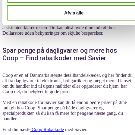
identificeret, anvender Savier automatisk koden ved kassen. Det
betyder samtidig, at du får den største mulige besparelse uden selv at
skulle gennemgå en række ugyldige eller mindre fordelagtige koder.
Afvis alle
Med ét klik bekræfter du brugen af Saviers service hvorefter
assistenten klarer resten. Du kan altså nyde dine indkøb hos
Dollarstore uden bekymringer om skjulte besparelser.
Spar penge på dagligvarer og mere hos
Coop – Find rabatkoder med Savier
Coop er en af Danmarks største detailhandelskæder, og her finder du
alt fra dagligvarer til elektronik, boligartikler og meget mere. Uanset
om du handler ind til ugens måltider eller opgraderer dit hjem, har
Coop det, du behøver til gode priser.
Med en rabatkode fra Savier kan du få endnu bedre priser på dine
indkøb hos Coop. Spar penge på både dagligvarer og
specialprodukter, så du kan få mere for pengene næste gang, du
handler.
Find din næste
Coop Rabatkode
med Savier.