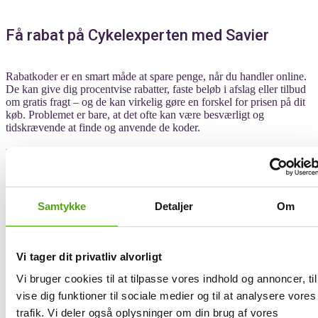
Få rabat på Cykelexperten med Savier
Rabatkoder er en smart måde at spare penge, når du handler online.
De kan give dig procentvise rabatter, faste beløb i afslag eller tilbud
om gratis fragt – og de kan virkelig gøre en forskel for prisen på dit
køb. Problemet er bare, at det ofte kan være besværligt og
tidskrævende at finde og anvende de koder.
Men nu kan du lade Savier overtage og gøre hele jagten på rabatter
til en leg, mens du shopper hos Cykelexperten. Savier sørger nemlig
for at finde de bedste rabatkoder for dig – helt automatisk. Den tester
alle tilgængelige koder i realtid og anvender med det samme den
kode, der giver dig den største besparelse, direkte i din indkøbskurv
Samtykke
Detaljer
Om
hos Cykelexperten.
Det eneste du skal gøre, er at klikke på Savier ved kassen, hvorefter
assistenten går i gang med det samme med at scanne nettet for aktive
Vi tager dit privatliv alvorligt
rabatkoder. Når den bedste kode er fundet og bekræftet gyldig,
Vi bruger cookies til at tilpasse vores indhold og annoncer, til
anvender Savier øjeblikkeligt koden under checkout – så slipper du
altså for bøvlet med ugyldige koder eller selv at skulle indtaste den
vise dig funktioner til sociale medier og til at analysere vores
samme kode igen og igen for at se, hvor du får den største
trafik. Vi deler også oplysninger om din brug af vores