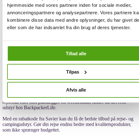
besparelse.
hjemmeside med vores partnere inden for sociale medier,
Savier sørger hurtigt og nemt for, at du altid får de bedste tilbud
annonceringspartnere og analysepartnere. Vores partnere k
uden besvær – lige meget om du befinder dig derhjemme eller er på
kombinere disse data med andre oplysninger, du har givet d
farten. Så shop smartere hos Cykelexperten med hjælp fra Savier -
eller som de har indsamlet fra din brug af deres tjenester.
din helt egen shoppingassistent, der sikrer dig, at du aldrig går glip
af en god rabat again.
Find udstyr og tilbehør til rejsen hos
Tillad alle
BackpackerLife – Spar penge med
rabatkoder fra Savier
Tilpas
BackpackerLife tilbyder alt, hvad du behøver til din næste
Afvis alle
eventyrrejse – fra praktisk rejseudstyr og backpacking-tasker til
campingudstyr og tilbehør. Uanset om du er på vej til et fjernt
rejsemål eller blot planlægger en weekendtur, finder du det rette
udstyr hos BackpackerLife.
Med en rabatkode fra Savier kan du få de bedste tilbud på rejse- og
campingudstyr. Gør din rejse endnu bedre med kvalitetsprodukter,
som ikke sprænger budgettet.