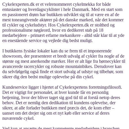
Cykelexperten.dk er et velrenommeret cykelmekka for både
entusiaster og hverdagscyklister i hele Danmark. Med en start som
en passioneret drøm har butikken udviklet sig til at være en af de
mest toneangivende aktører på det danske marked, når det kommer
til cykler og cykeludstyr. Hos Cykelexperten.dk er stolthed og
professionalisme nøgleord, hvor en dedikeret stab på 18
medarbejdere - primært erfarne mekanikere - altid står klar til at yde
en enestående service og vejlede dig bedst muligt.
I butikkens fysiske lokaler kan du se frem til et imponerende
showroom, der præsenterer et bredt udvalg af cykler fra nogle af de
største og mest anerkendte mærker. Her er alt lige fra børnecykler til
avancerede racercykler og robuste mountainbikes. Derudover kan
du selvfølgelig også finde et stort udvalg af udstyr og tilbehør, som
sikrer dig den bedst mulige oplevelse på din cykel.
Kundeservice ligger i hjertet af Cykelexpertens forretningsfilosofi.
Det er vigtigt for personalet, at hver kunde får en personlig
betjening, hvor der bliver taget sig god tid til at forstå netop deres
behov. Det er nemlig den dedikation til kundens oplevelse, der
sikrer, at alle forlader butikken med præcis det, de kom efter –
uanset om det drejer sig om et nyt køb eller service af deres
nuværende cykel.
Ved kun at ansætte de mest kompetente medarbejdere i branchen