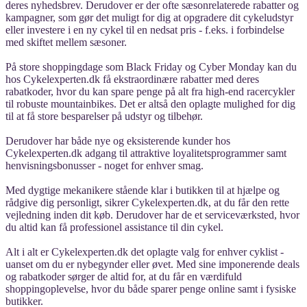
deres nyhedsbrev. Derudover er der ofte sæsonrelaterede rabatter og
kampagner, som gør det muligt for dig at opgradere dit cykeludstyr
eller investere i en ny cykel til en nedsat pris - f.eks. i forbindelse
med skiftet mellem sæsoner.
På store shoppingdage som Black Friday og Cyber Monday kan du
hos Cykelexperten.dk få ekstraordinære rabatter med deres
rabatkoder, hvor du kan spare penge på alt fra high-end racercykler
til robuste mountainbikes. Det er altså den oplagte mulighed for dig
til at få store besparelser på udstyr og tilbehør.
Derudover har både nye og eksisterende kunder hos
Cykelexperten.dk adgang til attraktive loyalitetsprogrammer samt
henvisningsbonusser - noget for enhver smag.
Med dygtige mekanikere stående klar i butikken til at hjælpe og
rådgive dig personligt, sikrer Cykelexperten.dk, at du får den rette
vejledning inden dit køb. Derudover har de et serviceværksted, hvor
du altid kan få professionel assistance til din cykel.
Alt i alt er Cykelexperten.dk det oplagte valg for enhver cyklist -
uanset om du er nybegynder eller øvet. Med sine imponerende deals
og rabatkoder sørger de altid for, at du får en værdifuld
shoppingoplevelse, hvor du både sparer penge online samt i fysiske
butikker.