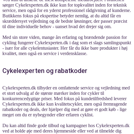
sørger Cykelexperten.dk ikke kun for topkvalitet inden for teknisk
service, men også for en yderst professionel rådgivning af kunderne.
Butikkens fokus på ekspertise betyder nemlig, at du altid får en
skræddersyet vejledning og de bedste løsninger, der passer præcist
til dine individuelle behov - uanset hvad det drejer sig om.
Med sin store viden, mange års erfaring og brændende passion for
cykling fungerer Cykelexperten.dk i dag som et slags samlingspunkt
- især for alle cykelentusiaster. Her får du ikke bare produkter i høj
kvalitet, men også en service i verdensklasse.
Cykelexperten og rabatkoder
Cykelexperten.dk tilbyder en omfattende service og vejledning med
et stort udvalg af de største mærker inden for cykler til
konkurrencedygtige priser. Med fokus på kundetilfredshed leverer
Cykelexperten.dk ikke kun kvalitetscykler, men også fremragende
rabatkoder og deals, der hjælper dig med at gøre et godt køb - lige
meget om du er nybegynder eller erfaren cyklist.
Du kan altid finde gode tilbud og kampagner hos Cykelexperten.dk
ved at holde øje med deres hjemmeside eller ved at tilmelde dig