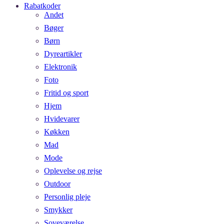
Rabatkoder
Andet
Bøger
Børn
Dyreartikler
Elektronik
Foto
Fritid og sport
Hjem
Hvidevarer
Køkken
Mad
Mode
Oplevelse og rejse
Outdoor
Personlig pleje
Smykker
Soveværelse