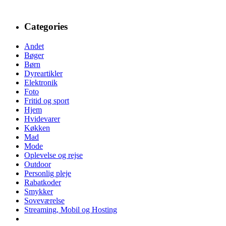
Categories
Andet
Bøger
Børn
Dyreartikler
Elektronik
Foto
Fritid og sport
Hjem
Hvidevarer
Køkken
Mad
Mode
Oplevelse og rejse
Outdoor
Personlig pleje
Rabatkoder
Smykker
Soveværelse
Streaming, Mobil og Hosting