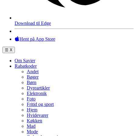
Download til Edge
Hent på App Store
☰
X
Om Savier
Rabatkoder
Andet
Bøger
Børn
Dyreartikler
Elektronik
Foto
Fritid og sport
Hjem
Hvidevarer
Køkken
Mad
Mode