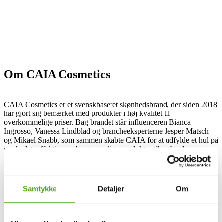
Om CAIA Cosmetics
CAIA Cosmetics er et svenskbaseret skønhedsbrand, der siden 2018
har gjort sig bemærket med produkter i høj kvalitet til
overkommelige priser. Bag brandet står influenceren Bianca
Ingrosso, Vanessa Lindblad og brancheeksperterne Jesper Matsch
og Mikael Snabb, som sammen skabte CAIA for at udfylde et hul på
markedet: effektive og brugervenlige produkter til en bred
målgruppe.
Bianca Ingrosso har været en offentlig frontfigur i Norden i mange
år og har opbygget en enorm følgerskare takket være sin ærlige og
Samtykke
Detaljer
Om
personlige tilgang til skønhed. Hendes passion for makeup går langt
tilbage og udspringer af hendes opvækst i tv- og teatermiljøet, hvor
hun som barn hjalp makeupartisterne bag kulisserne. Med CAIA
forener hun sin erfaring og passion for makeup med ambitionen om