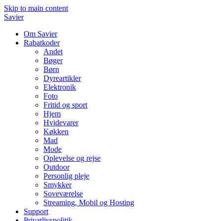
Skip to main content
Savier
Om Savier
Rabatkoder
Andet
Bøger
Børn
Dyreartikler
Elektronik
Foto
Fritid og sport
Hjem
Hvidevarer
Køkken
Mad
Mode
Oplevelse og rejse
Outdoor
Personlig pleje
Smykker
Soveværelse
Streaming, Mobil og Hosting
Support
Privatlivspolitik