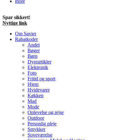
more
Spar sikkert!
Nyttige link
Om Savier
Rabatkoder
Andet
Bøger
Børn
Dyreartikler
Elektronik
Foto
Fritid og sport
Hjem
Hvidevarer
Køkken
Mad
Mode
Oplevelse og rejse
Outdoor
Personlig pleje
Smykker
Soveværelse