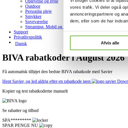
Vi bruger cookies til at tilpas
Oplevelse og rejse
Outdoor
vores trafik. Vi deler også 
Personlig pleje
annonceringspartnere og anal
Smykker
dem, eller som de har indsaml
Soveværelse
Streaming, Mobil og Hosting
Support
Privatlivspolitik
Afvis alle
Dansk
BIVA rabatkoder i August 2026
Få automatisk tilføjet den bedste BIVA rabatkode med Savier
Hent Savier, og led aldrig efter en rabatkode igen
Downl
Kopier og test rabatkoderne manuelt
Se rabatter og tilbud
SPA*********
SPAR PENGE NU