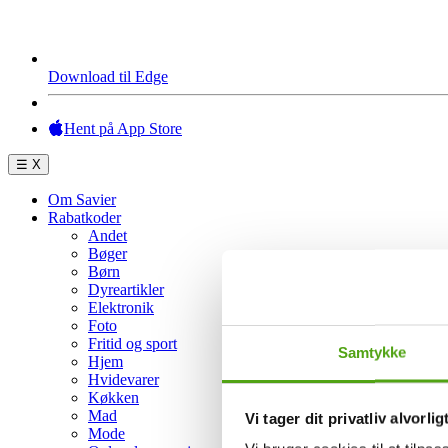
Download til Edge
Hent på App Store
☰
X
Om Savier
Rabatkoder
Andet
Bøger
Børn
Dyreartikler
Elektronik
Foto
Fritid og sport
Samtykke
Hjem
Hvidevarer
Køkken
Mad
Vi tager dit privatliv alvorlig
Mode