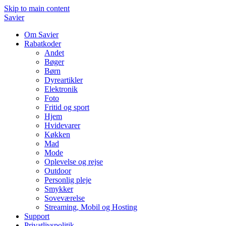
Skip to main content
Savier
Om Savier
Rabatkoder
Andet
Bøger
Børn
Dyreartikler
Elektronik
Foto
Fritid og sport
Hjem
Hvidevarer
Køkken
Mad
Mode
Oplevelse og rejse
Outdoor
Personlig pleje
Smykker
Soveværelse
Streaming, Mobil og Hosting
Support
Privatlivspolitik