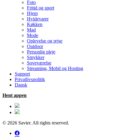
Foto
Fritid og sport
Hjem
Hvidevarer
Køkken
Mad
Mode
Oplevelse og rejse
Outdoor
Personlig pleje
Smykker
Soveværelse
Streaming, Mobil og Hosting
Support
Privatlivspolitik
Dansk
Hent appen
© 2026 Savier. All rights reserved.