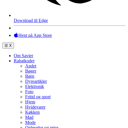
Download til Edge
Hent på App Store
☰
X
Om Savier
Rabatkoder
Andet
Bøger
Børn
Dyreartikler
Elektronik
Foto
Fritid og sport
Hjem
Hvidevarer
Køkken
Mad
Mode
Oplevelse og rejse