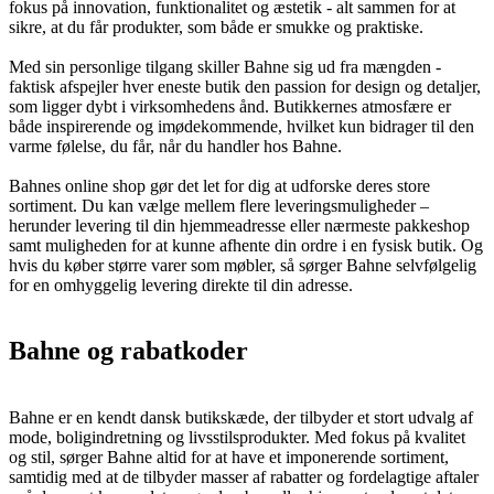
fokus på innovation, funktionalitet og æstetik - alt sammen for at
sikre, at du får produkter, som både er smukke og praktiske.
Med sin personlige tilgang skiller Bahne sig ud fra mængden -
faktisk afspejler hver eneste butik den passion for design og detaljer,
som ligger dybt i virksomhedens ånd. Butikkernes atmosfære er
både inspirerende og imødekommende, hvilket kun bidrager til den
varme følelse, du får, når du handler hos Bahne.
Bahnes online shop gør det let for dig at udforske deres store
sortiment. Du kan vælge mellem flere leveringsmuligheder –
herunder levering til din hjemmeadresse eller nærmeste pakkeshop
samt muligheden for at kunne afhente din ordre i en fysisk butik. Og
hvis du køber større varer som møbler, så sørger Bahne selvfølgelig
for en omhyggelig levering direkte til din adresse.
Bahne og rabatkoder
Bahne er en kendt dansk butikskæde, der tilbyder et stort udvalg af
mode, boligindretning og livsstilsprodukter. Med fokus på kvalitet
og stil, sørger Bahne altid for at have et imponerende sortiment,
samtidig med at de tilbyder masser af rabatter og fordelagtige aftaler