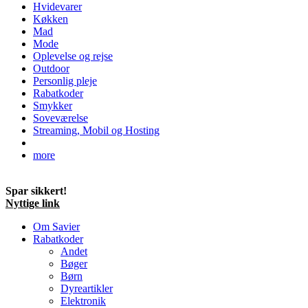
Hvidevarer
Køkken
Mad
Mode
Oplevelse og rejse
Outdoor
Personlig pleje
Rabatkoder
Smykker
Soveværelse
Streaming, Mobil og Hosting
more
Spar sikkert!
Nyttige link
Om Savier
Rabatkoder
Andet
Bøger
Børn
Dyreartikler
Elektronik