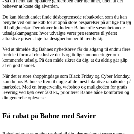
- så du nemt kan opdatere garderoben eller hjemmet, uden at det
behøver at koste dig alverden.
Du kan blandt andet finde tidsbegrænsede rabatkoder, som du kan
benytte ved online køb for at opnå store besparelser på alt lige fra tøj
til boliginteriør. Derudover inkluderer Bahne ofte sæsonbetonede
udsalgskampagner, hvor udvalgte varer præsenteres til yderst
attraktive priser - lige fra designerlamper til trendy tøj.
Ved at tilmelde dig Bahnes nyhedsbrev får du adgang til endnu flere
fordele i form af eksklusive deals og tidlige annonceringer om
kommende udsalg. På den måde sikrer du dig, at du aldrig går glip
af en god handel.
Når det er store shoppingdage som Black Friday og Cyber Monday,
kan du hos Bahne se fremtil nogle af de mest lukrative rabatkoder på
markedet. Med en brugervenlig webshop og muligheden for gratis
levering ved køb over 500 kr., prioriterer Bahne både komforten og
din generelle oplevelse.
Få rabat på Bahne med Savier
Rabatkoder er et nyttigt værktøj til dig, der ønsker at spare penge,