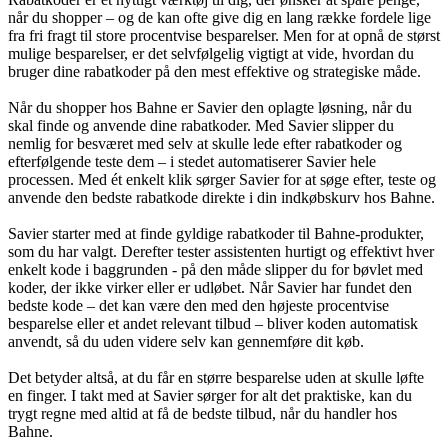
når du shopper – og de kan ofte give dig en lang række fordele lige
fra fri fragt til store procentvise besparelser. Men for at opnå de størst
mulige besparelser, er det selvfølgelig vigtigt at vide, hvordan du
bruger dine rabatkoder på den mest effektive og strategiske måde.
Når du shopper hos Bahne er Savier den oplagte løsning, når du
skal finde og anvende dine rabatkoder. Med Savier slipper du
nemlig for besværet med selv at skulle lede efter rabatkoder og
efterfølgende teste dem – i stedet automatiserer Savier hele
processen. Med ét enkelt klik sørger Savier for at søge efter, teste og
anvende den bedste rabatkode direkte i din indkøbskurv hos Bahne.
Savier starter med at finde gyldige rabatkoder til Bahne-produkter,
som du har valgt. Derefter tester assistenten hurtigt og effektivt hver
enkelt kode i baggrunden - på den måde slipper du for bøvlet med
koder, der ikke virker eller er udløbet. Når Savier har fundet den
bedste kode – det kan være den med den højeste procentvise
besparelse eller et andet relevant tilbud – bliver koden automatisk
anvendt, så du uden videre selv kan gennemføre dit køb.
Det betyder altså, at du får en større besparelse uden at skulle løfte
en finger. I takt med at Savier sørger for alt det praktiske, kan du
trygt regne med altid at få de bedste tilbud, når du handler hos
Bahne.