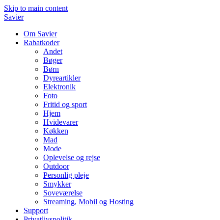
Skip to main content
Savier
Om Savier
Rabatkoder
Andet
Bøger
Børn
Dyreartikler
Elektronik
Foto
Fritid og sport
Hjem
Hvidevarer
Køkken
Mad
Mode
Oplevelse og rejse
Outdoor
Personlig pleje
Smykker
Soveværelse
Streaming, Mobil og Hosting
Support
Privatlivspolitik