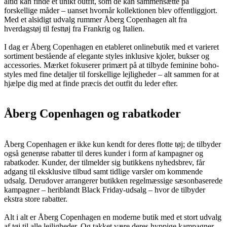
altid kan finde et unikt outfit, som de kan sammensætte på
forskellige måder – uanset hvornår kollektionen blev offentliggjort.
Med et alsidigt udvalg rummer Åberg Copenhagen alt fra
hverdagstøj til festtøj fra Frankrig og Italien.
I dag er Åberg Copenhagen en etableret onlinebutik med et varieret
sortiment bestående af elegante styles inklusive kjoler, bukser og
accessories. Mærket fokuserer primært på at tilbyde feminine boho-
styles med fine detaljer til forskellige lejligheder – alt sammen for at
hjælpe dig med at finde præcis det outfit du leder efter.
Åberg Copenhagen og rabatkoder
Åberg Copenhagen er ikke kun kendt for deres flotte tøj; de tilbyder
også generøse rabatter til deres kunder i form af kampagner og
rabatkoder. Kunder, der tilmelder sig butikkens nyhedsbrev, får
adgang til eksklusive tilbud samt tidlige varsler om kommende
udsalg. Derudover arrangerer butikken regelmæssige sæsonbaserede
kampagner – heriblandt Black Friday-udsalg – hvor de tilbyder
ekstra store rabatter.
Alt i alt er Åberg Copenhagen en moderne butik med et stort udvalg
af tøj til alle lejligheder. Og takket være deres hyppige kampagner