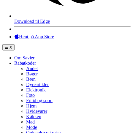
Download til Edge
Hent på App Store
☰
X
Om Savier
Rabatkoder
Andet
Bøger
Børn
Dyreartikler
Elektronik
Foto
Fritid og sport
Hjem
Hvidevarer
Køkken
Mad
Mode
Oplevelse og rejse