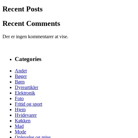
Recent Posts
Recent Comments
Der er ingen kommentarer at vise.
Categories
Andet
Bøger
Børn
Dyreartikler
Elektronik
Foto
Fritid og sport
Hjem
Hvidevarer
Køkken
Mad
Mode
Oplevelse og rejse