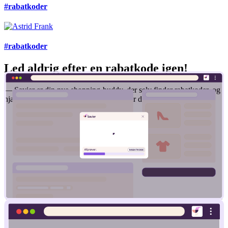
#rabatkoder
#rabatkoder
Led aldrig efter en rabatkode igen!
— Savier er din nye shopping-buddy, der selv finder rabatkoder, og
hjælper dig med at få den bedste pris, når du handler online.