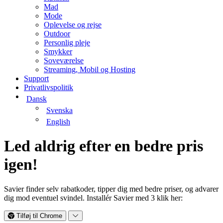
Mad
Mode
Oplevelse og rejse
Outdoor
Personlig pleje
Smykker
Soveværelse
Streaming, Mobil og Hosting
Support
Privatlivspolitik
Dansk
Svenska
English
Led aldrig efter en
bedre pris
igen!
Savier finder selv rabatkoder, tipper dig med bedre priser, og advarer
dig mod eventuel svindel. Installér Savier med 3 klik her:
Tilføj til Chrome