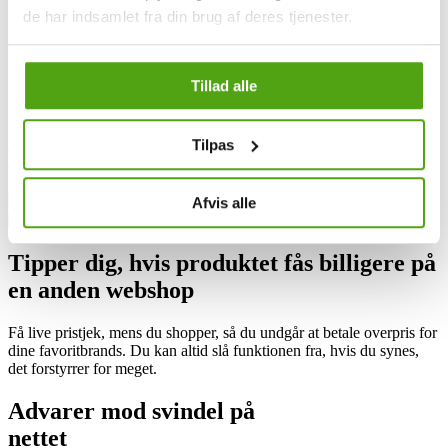
de har indsamlet fra din brug af deres tjenester.
Det er nemt at bruge og
100%
gratis.
Savier
finder automatisk rabatkoder, når
du er ved kassen
Tillad alle
Du behøver ikke lede efter rabatkoder. Savier tester nemlig
Tilpas
automatisk rabatkoder og anvender den med størst rabat direkte til
din indkøbskurv - alt med kun ét klik for dig.
Afvis alle
Tipper dig, hvis produktet fås
billigere
på
en anden webshop
Få live pristjek, mens du shopper, så du undgår at betale overpris for
dine favoritbrands. Du kan altid slå funktionen fra, hvis du synes,
det forstyrrer for meget.
Advarer mod
svindel
på
nettet