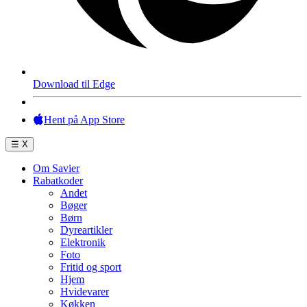
Download til Edge
Hent på App Store
☰
X
Om Savier
Rabatkoder
Andet
Bøger
Børn
Dyreartikler
Elektronik
Foto
Fritid og sport
Hjem
Hvidevarer
Køkken